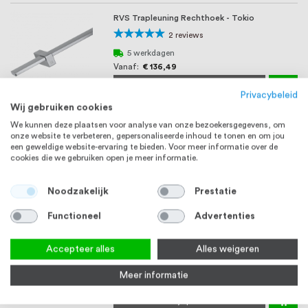
RVS Trapleuning Rechthoek - Tokio
Waardering:
2
reviews
100%
5 werkdagen
Vanaf
€ 136,49
Bekijk product
Privacybeleid
Wij gebruiken cookies
Knie 42,4 x 2,0 mm voor kabeldoorvoer,
RVS 304
We kunnen deze plaatsen voor analyse van onze bezoekersgegevens, om
Verstelbaar, RVS
onze website te verbeteren, gepersonaliseerde inhoud te tonen en om jou
een geweldige website-ervaring te bieden. Voor meer informatie over de
4-6 werkdagen
cookies die we gebruiken open je meer informatie.
€ 33,01
Bekijk product
Noodzakelijk
Prestatie
Functioneel
Advertenties
Glasplaatdrager Vierkant met rug, Glas 6 - 10
mm, RVS Look
Accepteer alles
Alles weigeren
Waardering:
1
review
100%
Op voorraad
Meer informatie
€ 8,26
Bekijk product