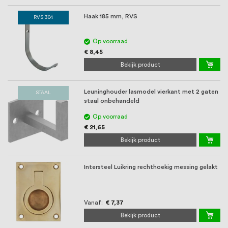
Haak 185 mm, RVS
RVS 304
Op voorraad
€ 8,45
Bekijk product
Leuninghouder lasmodel vierkant met 2 gaten
STAAL
staal onbehandeld
Op voorraad
€ 21,65
Bekijk product
Intersteel Luikring rechthoekig messing gelakt
Vanaf
€ 7,37
Bekijk product