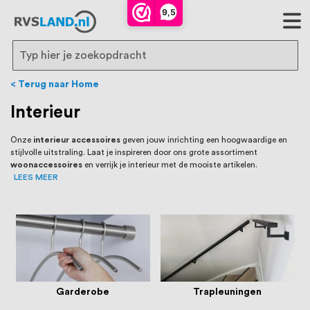
RVS Land is een écht familiebedrijf met
9,5
bijna 20 jaar ervaring in RVS producten
voor binnen- en buitenhuis, waaronder
Search
trapleuningen, deurbeslag,
Terug naar Home
ventilatieroosters en bouwbeslag. In onze
Interieur
webshop vind je het grootste assortiment
Onze
interieur accessoires
geven jouw inrichting een hoogwaardige en
stijlvolle uitstraling. Laat je inspireren door ons grote assortiment
van Nederland en België, met meer dan
woonaccessoires
en verrijk je interieur met de mooiste artikelen.
LEES MEER
100.000 hoogwaardige RVS artikelen
direct uit voorraad leverbaar. Wij hebben
tevens een eigen werkplaats waar we
RVS op maat produceren, geheel volgens
jouw specifieke wensen. Al sinds onze
Garderobe
Trapleuningen