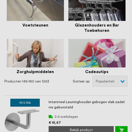
Voetsteunen
Glazenhouders en Bar
Toebehoren
Zorghulpmiddelen
Cadeautips
Producten
145
-
180
van
1263
Sorteer op
Intersteel Leuninghouder gebogen vlak zadel
RVS 304
rvs geborsteld
3-5 werkdagen
€ 15,67
Bekijk product