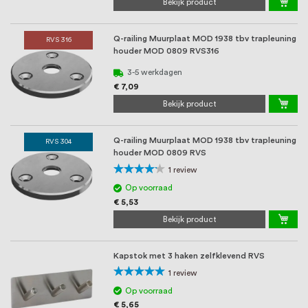
Bekijk product
Q-railing Muurplaat MOD 1938 tbv trapleuning
RVS 316
houder MOD 0809 RVS316
3-5 werkdagen
€ 7,09
Bekijk product
Q-railing Muurplaat MOD 1938 tbv trapleuning
RVS 304
houder MOD 0809 RVS
Waardering:
1
review
80%
Op voorraad
€ 5,53
Bekijk product
Kapstok met 3 haken zelfklevend RVS
Waardering:
1
review
100%
Op voorraad
€ 5,65