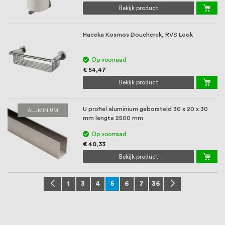
Bekijk product
Haceka Kosmos Doucherek, RVS Look
Op voorraad
€ 54,47
Bekijk product
U profiel aluminium geborsteld 30 x 20 x 30
ALUMINIUM
mm lengte 2500 mm
Op voorraad
€ 40,33
Bekijk product
Pagina
Pagina
Vorige
Pagina
Pagina
Pagina
U lees momenteel pagina
Pagina
Pagina
Pagina
Pagina
Volgende
1
3
4
5
6
7
36