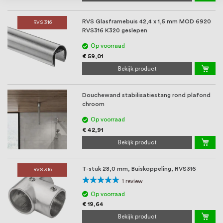
RVS Glasframebuis 42,4 x 1,5 mm MOD 6920
RVS 316
RVS316 K320 geslepen
Op voorraad
€ 59,01
Bekijk product
Douchewand stabilisatiestang rond plafond
chroom
Op voorraad
€ 42,91
Bekijk product
T-stuk 28,0 mm, Buiskoppeling, RVS316
RVS 316
Waardering:
1
review
100%
Op voorraad
€ 19,64
Bekijk product