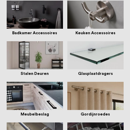
oprichting staat persoonlijke service bij
ons voorop, want we geloven dat een
goede relatie met onze klanten het
verschil maakt.
Badkamer Accessoires
Keuken Accessoires
Stalen Deuren
Glasplaatdragers
Meubelbeslag
Gordijnroedes