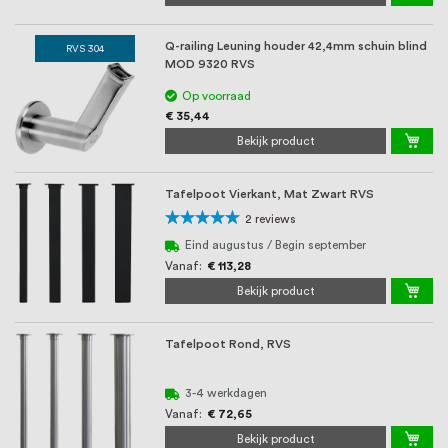
Q-railing Leuning houder 42,4mm schuin blind
RVS 304
MOD 9320 RVS
Op voorraad
€ 35,44
Bekijk product
Tafelpoot Vierkant, Mat Zwart RVS
Waardering:
2
reviews
100%
Eind augustus / Begin september
Vanaf
€ 113,28
Bekijk product
Tafelpoot Rond, RVS
3-4 werkdagen
Vanaf
€ 72,65
Bekijk product