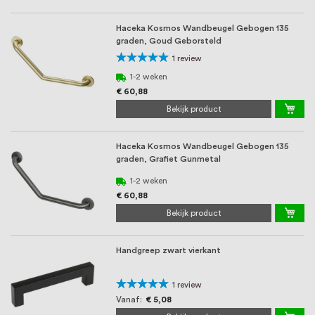
Haceka Kosmos Wandbeugel Gebogen 135
graden, Goud Geborsteld
Waardering:
1
review
100%
1-2 weken
€ 60,88
Bekijk product
Haceka Kosmos Wandbeugel Gebogen 135
graden, Grafiet Gunmetal
1-2 weken
€ 60,88
Bekijk product
Handgreep zwart vierkant
Waardering:
1
review
100%
Vanaf
€ 5,08