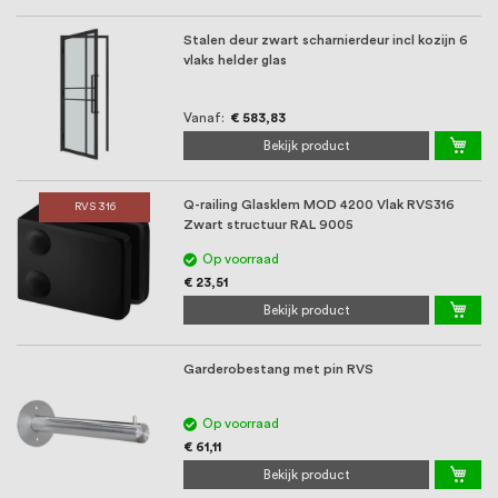
Stalen deur zwart scharnierdeur incl kozijn 6
vlaks helder glas
Vanaf
€ 583,83
Bekijk product
Q-railing Glasklem MOD 4200 Vlak RVS316
RVS 316
Zwart structuur RAL 9005
Op voorraad
€ 23,51
Bekijk product
Garderobestang met pin RVS
Op voorraad
€ 61,11
Bekijk product