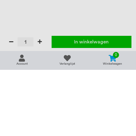
In winkelwagen
0
Account
Verlanglijst
Winkelwagen
Contact
Service & support
support@rvsland.nl
Contact
Over ons
+31 (0)45-7370045
Veelgestelde vragen
Assortiment
Zakelijk bestellen