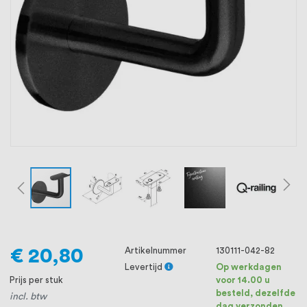
oprichting staat persoonlijke service bij
ons voorop, want we geloven dat een
goede relatie met onze klanten het
verschil maakt.
€ 20,80
Artikelnummer
130111-042-82
Levertijd
Op werkdagen
Prijs per stuk
voor 14.00 u
besteld, dezelfde
incl. btw
dag verzonden