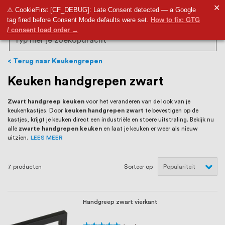
RVS Land is een écht familiebedrijf met
✕
9,5
⚠ CookieFirst [CF_DEBUG]: Late Consent detected — a Google
tag fired before Consent Mode defaults were set.
How to fix: GTG
bijna 20 jaar ervaring in RVS producten
/ consent load order →
voor binnen- en buitenhuis, waaronder
Search
trapleuningen, deurbeslag,
Terug naar Keukengrepen
ventilatieroosters en bouwbeslag. In onze
Keuken handgrepen zwart
webshop vind je het grootste assortiment
Zwart handgreep keuken
voor het veranderen van de look van je
keukenkastjes. Door
keuken handgrepen zwart
te bevestigen op de
van Nederland en België, met meer dan
kastjes, krijgt je keuken direct een industriële en stoere uitstraling. Bekijk nu
alle
zwarte handgrepen keuken
en laat je keuken er weer als nieuw
100.000 hoogwaardige RVS artikelen
uitzien.
LEES MEER
direct uit voorraad leverbaar. Wij hebben
7
producten
Sorteer op
tevens een eigen werkplaats waar we
RVS op maat produceren, geheel volgens
Handgreep zwart vierkant
jouw specifieke wensen. Al sinds onze