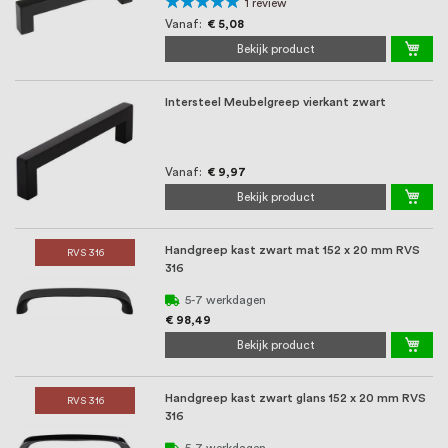
oprichting staat persoonlijke service bij
Waardering:
1
review
100%
Vanaf
€ 5,08
ons voorop, want we geloven dat een
Bekijk product
goede relatie met onze klanten het
Intersteel Meubelgreep vierkant zwart
verschil maakt.
Vanaf
€ 9,97
Bekijk product
Handgreep kast zwart mat 152 x 20 mm RVS
RVS 316
316
5-7 werkdagen
€ 98,49
Bekijk product
Handgreep kast zwart glans 152 x 20 mm RVS
RVS 316
316
5-7 werkdagen