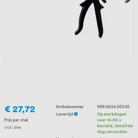
oprichting staat persoonlijke service bij
ons voorop, want we geloven dat een
goede relatie met onze klanten het
verschil maakt.
€ 27,72
Artikelnummer
999.14024.000.00
Levertijd
Op werkdagen
Prijs per stuk
voor 14.00 u
besteld, dezelfde
incl. btw
dag verzonden