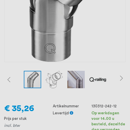
oprichting staat persoonlijke service bij
ons voorop, want we geloven dat een
goede relatie met onze klanten het
verschil maakt.
€ 35,26
Artikelnummer
130312-242-12
Levertijd
Op werkdagen
Prijs per stuk
voor 14.00 u
besteld, dezelfde
incl. btw
dag verzonden