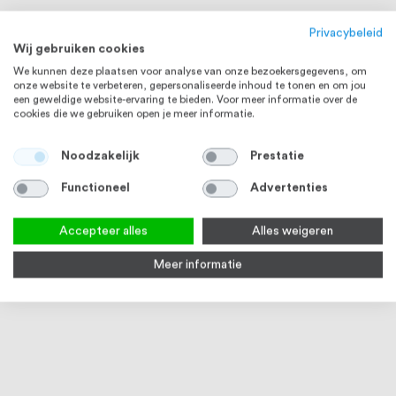
Privacybeleid
Wij gebruiken cookies
We kunnen deze plaatsen voor analyse van onze bezoekersgegevens, om
onze website te verbeteren, gepersonaliseerde inhoud te tonen en om jou
een geweldige website-ervaring te bieden. Voor meer informatie over de
cookies die we gebruiken open je meer informatie.
RVS 304
Noodzakelijk
Prestatie
Functioneel
Advertenties
Accepteer alles
Alles weigeren
Meer informatie
RVS Buis 42,4 x 2,0 mm RVS304
RVS lijm voor lijmflenzen
Q-rai
K320 geslepen
70 g
0319
6
reviews
100
100
% of
2
reviews
Op voorraad
3
90
100
% of