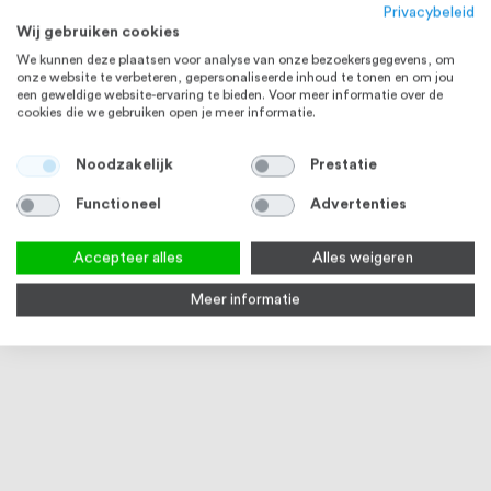
Privacybeleid
Wij gebruiken cookies
We kunnen deze plaatsen voor analyse van onze bezoekersgegevens, om
onze website te verbeteren, gepersonaliseerde inhoud te tonen en om jou
een geweldige website-ervaring te bieden. Voor meer informatie over de
cookies die we gebruiken open je meer informatie.
RVS 316
Noodzakelijk
Prestatie
Functioneel
Advertenties
Accepteer alles
Alles weigeren
Meer informatie
Q-railing Glasframebuis 30,0 x
RVS lijm voor lijmflenzen
Q-rai
1,5 mm K320 geslepen 2,5 meter
glas
MOD 6930 RVS316
MOD 
2
reviews
3-5 werkdagen
3
90
100
% of
€ 125,24
Vanaf
€ 7,74
€ 13,