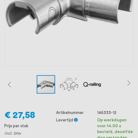
oprichting staat persoonlijke service bij
ons voorop, want we geloven dat een
goede relatie met onze klanten het
verschil maakt.
€ 27,58
Artikelnummer
146333-12
Levertijd
Op werkdagen
Prijs per stuk
voor 14.00 u
besteld, dezelfde
incl. btw
dag verzonden