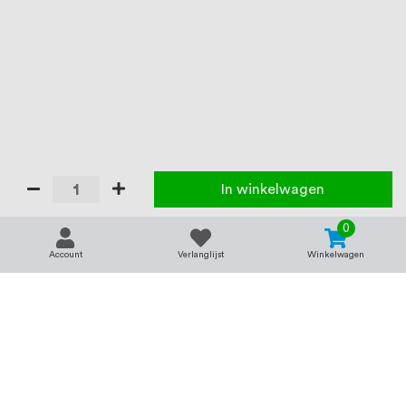
In winkelwagen
0
Account
Verlanglijst
Winkelwagen
Contact
Service & support
support@rvsland.nl
Contact