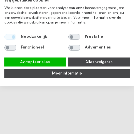
Wij gebruiken cookies
We kunnen deze plaatsen voor analyse van onze bezoekersgegevens, om
onze website te verbeteren, gepersonaliseerde inhoud te tonen en om jou
een geweldige website-ervaring te bieden. Voor meer informatie over de
cookies die we gebruiken open je meer informatie.
MESSING
STAAL
Noodzakelijk
Prestatie
Functioneel
Advertenties
Accepteer alles
Alles weigeren
Meer informatie
Cilinder verschillend sluitend
Slotkast met rolslot staal
Slot
RVS Look
onbehandeld
staa
Vanaf
€ 20,11
Vanaf
€ 275,72
Vana