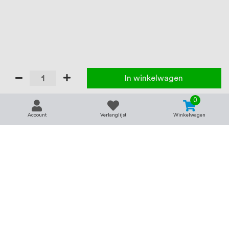
In winkelwagen
0
Account
Verlanglijst
Winkelwagen
Contact
Service & support
support@rvsland.nl
Contact
Over ons
+31 (0)45-7370045
Veelgestelde vragen
Assortiment
Zakelijk bestellen