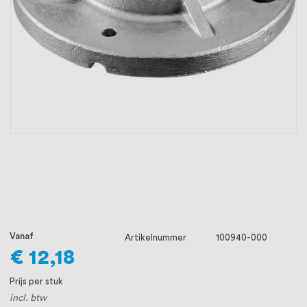
oprichting staat persoonlijke service bij
ons voorop, want we geloven dat een
goede relatie met onze klanten het
verschil maakt.
Vanaf
Artikelnummer
100940-000
€ 12,18
Prijs per stuk
incl. btw