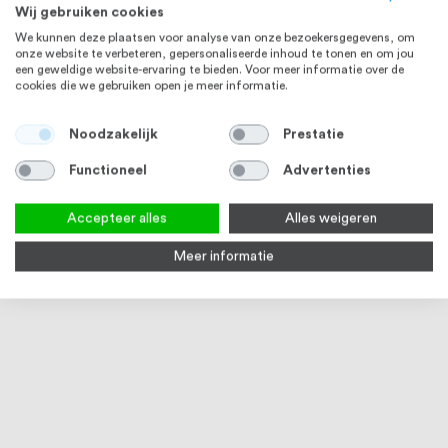
Wij gebruiken cookies
We kunnen deze plaatsen voor analyse van onze bezoekersgegevens, om
onze website te verbeteren, gepersonaliseerde inhoud te tonen en om jou
een geweldige website-ervaring te bieden. Voor meer informatie over de
cookies die we gebruiken open je meer informatie.
Noodzakelijk
Prestatie
Functioneel
Advertenties
Accepteer alles
Alles weigeren
Meer informatie
RVS Reiniger Spray 500 ml
17
reviews
94
100
% of
Op voorraad
€ 15,95