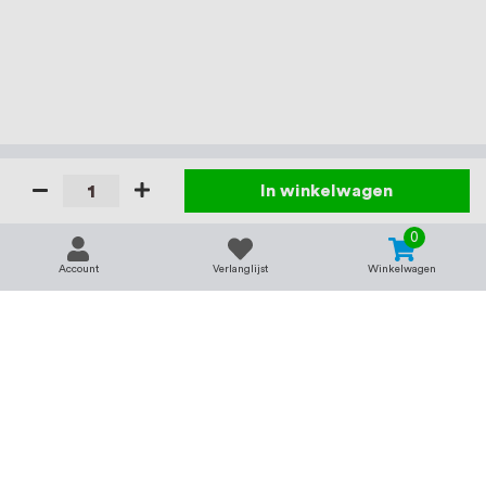
In winkelwagen
0
Account
Verlanglijst
Winkelwagen
Contact
Service & support
support@rvsland.nl
Contact
Over ons
+31 (0)45-7370045
Veelgestelde vragen
Assortiment
Zakelijk bestellen