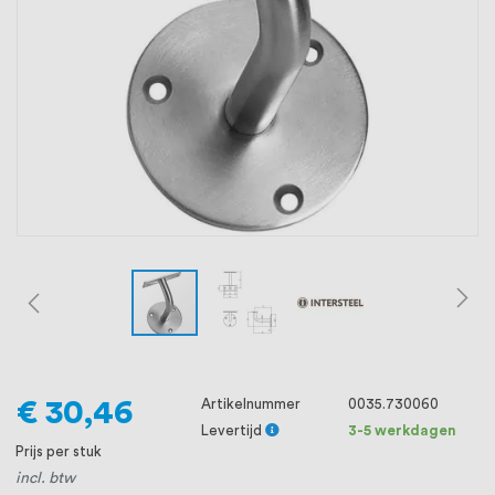
oprichting staat persoonlijke service bij
ons voorop, want we geloven dat een
goede relatie met onze klanten het
verschil maakt.
€ 30,46
Artikelnummer
0035.730060
Levertijd
3-5 werkdagen
Prijs per stuk
incl. btw