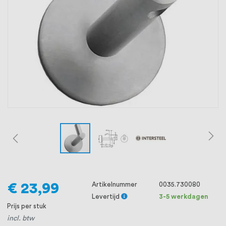
oprichting staat persoonlijke service bij
ons voorop, want we geloven dat een
goede relatie met onze klanten het
verschil maakt.
€ 23,99
Artikelnummer
0035.730080
Levertijd
3-5 werkdagen
Prijs per stuk
incl. btw