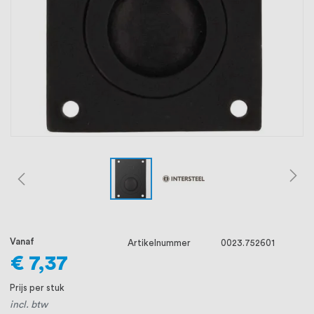
oprichting staat persoonlijke service bij
ons voorop, want we geloven dat een
goede relatie met onze klanten het
verschil maakt.
Vanaf
Artikelnummer
0023.752601
€ 7,37
Prijs per stuk
incl. btw