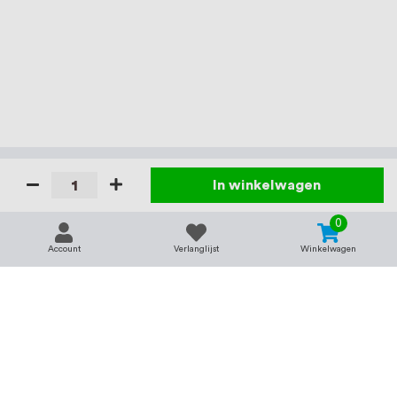
In winkelwagen
0
Account
Verlanglijst
Winkelwagen
Contact
Service & support
support@rvsland.nl
Contact
Over ons
+31 (0)45-7370045