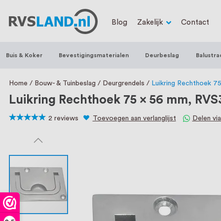
RVS Land is een écht familiebedrijf met b
Blog
Zakelijk
Contact
trapleuningen, deurbeslag, ventilatieroo
Nederland en België, met meer dan 100.0
Buis & Koker
Bevestigingsmaterialen
Deurbeslag
Balustra
een eigen werkplaats waar we RVS op maa
staat persoonlijke service bij ons voorop
Home
Bouw- & Tuinbeslag
Deurgrendels
Luikring Rechthoek 7
Luikring Rechthoek 75 x 56 mm, RVS
2
reviews
Toevoegen aan verlanglijst
Delen vi
100
100
% of