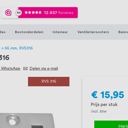
ijna 20 jaar ervaring in RVS producten vo
sters en bouwbeslag. In onze webshop vind
00 hoogwaardige RVS artikelen direct uit
des
Bootonderdelen
Interieur
Ventilatieroosters
Buisv
t produceren, geheel volgens jouw specif
, want we geloven dat een goede relatie m
5 x 56 mm, RVS316
316
a WhatsApp
Delen via e-mail
RVS 316
€ 15,95
Prijs per stuk
incl. btw
Heri