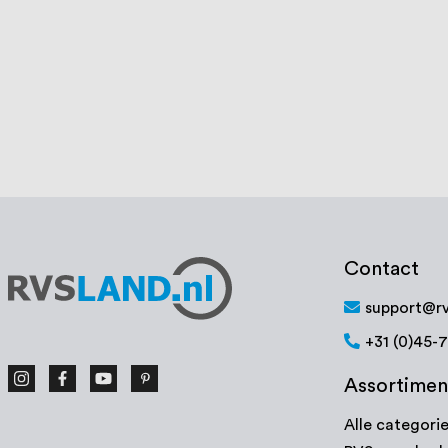
Intersteel Luikring rechthoekig mat
zwart
€ 7,37
Vanaf
Bekijk product
Contact
support@rv
+31 (0)45-
Assortimen
Alle categori