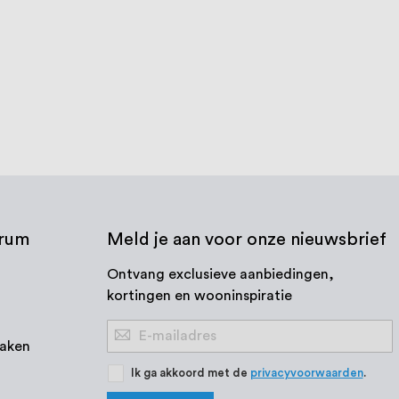
trum
Meld je aan voor onze nieuwsbrief
Ontvang exclusieve aanbiedingen,
kortingen en wooninspiratie
Abonneer
aken
u
op
Ik ga akkoord met de
privacyvoorwaarden
.
onze