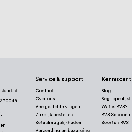
Service & support
Kenniscen
sland.nl
Contact
Blog
Over ons
Begrippenlijst
7370045
Veelgestelde vragen
Wat is RVS?
t
Zakelijk bestellen
RVS Schoonm
Betaalmogelijkheden
Soorten RVS
eën
Verzending en bezorging