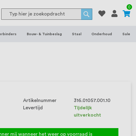
or binnen- en buitenhuis, waaronder
0
Search
 je het grootste assortiment van
Search
 voorraad leverbaar. Wij hebben tevens
erbinders
Bouw- & Tuinbeslag
Staal
Onderhoud
Sale
ieke wensen. Al sinds onze oprichting
et onze klanten het verschil maakt.
Artikelnummer
316.01057.001.10
Levertijd
Tijdelijk
uitverkocht
nner mij wanneer het weer op voorraad is