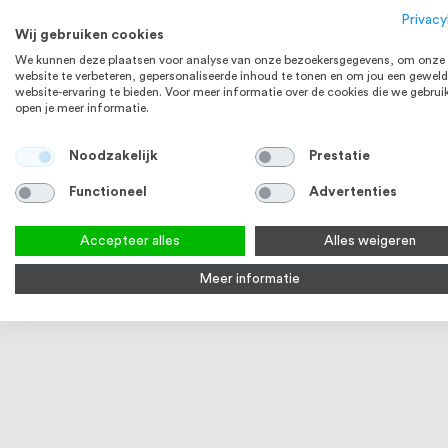
Bekijk product
Bek
Privacy
Wij gebruiken cookies
RVS 304
We kunnen deze plaatsen voor analyse van onze bezoekersgegevens, om onze
website te verbeteren, gepersonaliseerde inhoud te tonen en om jou een geweld
website-ervaring te bieden. Voor meer informatie over de cookies die we gebrui
open je meer informatie.
Noodzakelijk
Prestatie
Functioneel
Advertenties
Accepteer alles
Alles weigeren
Meer informatie
Plaatgrendel, RVS
€ 9,80
Vanaf
Bekijk product