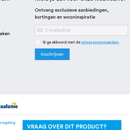
Ontvang exclusieve aanbiedingen,
kortingen en wooninspiratie
Abonneer
aken
u
op
Ik ga akkoord met de
privacyvoorwaarden
.
onze
Inschrijven
nieuwsbrief
regeling
VRAAG OVER DIT PRODUCT?