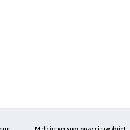
€ 11,42
trum
Meld je aan voor onze nieuwsbrief