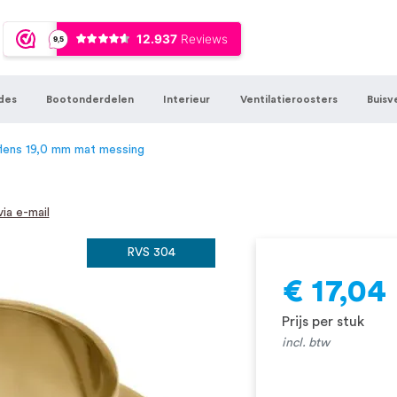
ijna 20 jaar ervaring in RVS producten vo
sters en bouwbeslag. In onze webshop vind
00 hoogwaardige RVS artikelen direct uit
des
Bootonderdelen
Interieur
Ventilatieroosters
Buisv
t produceren, geheel volgens jouw specif
, want we geloven dat een goede relatie m
lens 19,0 mm mat messing
ia e-mail
RVS 304
€ 17,04
Prijs per stuk
incl. btw