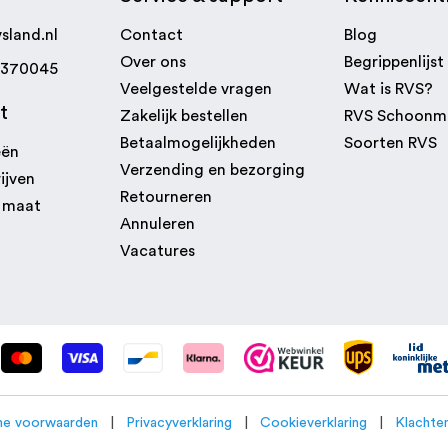
sland.nl
Contact
Blog
Over ons
Begrippenlijst
7370045
Veelgestelde vragen
Wat is RVS?
t
Zakelijk bestellen
RVS Schoonm
Betaalmogelijkheden
Soorten RVS
eën
Verzending en bezorging
ijven
Retourneren
p maat
Annuleren
Vacatures
e voorwaarden
|
Privacyverklaring
|
Cookieverklaring
|
Klachten