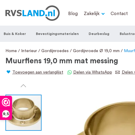
RVS Land is een écht familiebedrijf met b
Blog
Zakelijk
Contact
trapleuningen, deurbeslag, ventilatieroo
Nederland en België, met meer dan 100.0
Buis & Koker
Bevestigingsmaterialen
Deurbeslag
Balustra
een eigen werkplaats waar we RVS op maa
staat persoonlijke service bij ons voorop
Home
Interieur
Gordijnroedes
Gordijnroede Ø 19,0 mm
Muurf
Muurflens 19,0 mm mat messing
Toevoegen aan verlanglijst
Delen via WhatsApp
Delen v
9,5