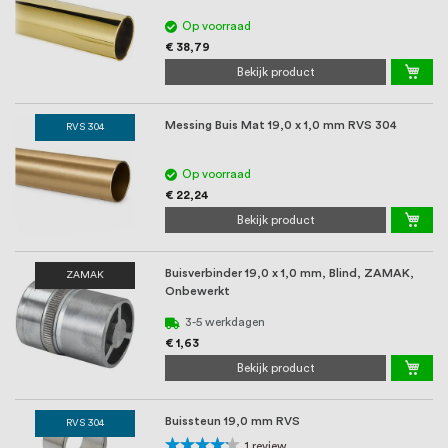
Op voorraad
€ 38,79
Bekijk product
Messing Buis Mat 19,0 x 1,0 mm RVS 304
RVS 304
Op voorraad
€ 22,24
Bekijk product
Buisverbinder 19,0 x 1,0 mm, Blind, ZAMAK,
ZAMAK
Onbewerkt
3-5 werkdagen
€ 1,63
Bekijk product
Buissteun 19,0 mm RVS
RVS 304
Waardering:
1
review