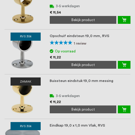
3-5 werkdagen
€ 11,54
Bekijk product
Opschuif eindsteun 19,0 mm, RVS
RVS 304
Waardering:
1
review
100%
Op voorraad
€ 11,22
Bekijk product
Buissteun eindstuk 19,0 mm messing
ZAMAK
3-5 werkdagen
€ 11,22
Bekijk product
Eindkap 19,0 x 1,0 mm Vlak, RVS
RVS 304