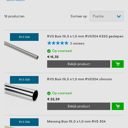
oprichting staat persoonlijke service bij
ons voorop, want we geloven dat een
18
producten
Sorteer op
goede relatie met onze klanten het
verschil maakt.
RVS Buis 19,0 x 1,0 mm RVS304 K320 geslepen
RVS 304
Waardering:
3
reviews
93%
Op voorraad
€ 15,35
Bekijk product
RVS Buis 19,0 x 1,0 mm RVS304 chroom
RVS 304
Op voorraad
€ 22,29
Bekijk product
Messing Buis 19,0 x 1,0 mm RVS 304
RVS 304