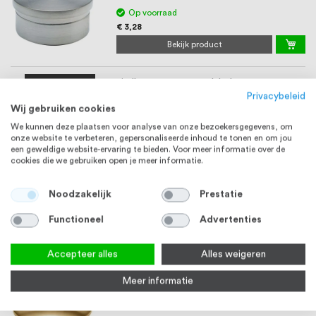
Op voorraad
€ 3,28
Bekijk product
Eindkap 19,0 x 1,0 mm vlak chroom
ZAMAK
Privacybeleid
Wij gebruiken cookies
3-5 werkdagen
We kunnen deze plaatsen voor analyse van onze bezoekersgegevens, om
€ 3,28
onze website te verbeteren, gepersonaliseerde inhoud te tonen en om jou
een geweldige website-ervaring te bieden. Voor meer informatie over de
Bekijk product
cookies die we gebruiken open je meer informatie.
Eindkap 19,0 x 1,0 mm vlak messing
ZAMAK
Noodzakelijk
Prestatie
Functioneel
Advertenties
3-5 werkdagen
€ 3,48
Accepteer alles
Alles weigeren
Bekijk product
Meer informatie
Eindkap 19,0 x 1,0 mm halfbol mat messing
RVS 304