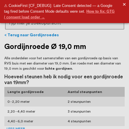
RVS Land is een écht familiebedrijf met
✕
9,5
⚠ CookieFirst [CF_DEBUG]: Late Consent detected — a Google
tag fired before Consent Mode defaults were set.
How to fix: GTG
bijna 20 jaar ervaring in RVS producten
/ consent load order →
voor binnen- en buitenhuis, waaronder
Search
trapleuningen, deurbeslag,
Terug naar Gordijnroedes
ventilatieroosters en bouwbeslag. In onze
Gordijnroede Ø 19,0 mm
webshop vind je het grootste assortiment
Alle onderdelen voor het samenstellen van een gordijnroede op basis van
RVS buis met een diameter van 19,0 mm. Een roede met een diameter van
van Nederland en België, met meer dan
19,0 mm is geschikt voor
lichte gordijnen
.
100.000 hoogwaardige RVS artikelen
Hoeveel steunen heb ik nodig voor een gordijnroede
van 19mm?
direct uit voorraad leverbaar. Wij hebben
Lengte gordijnroede
Aantal steunpunten
tevens een eigen werkplaats waar we
0 - 2,20 meter
2 steunpunten
RVS op maat produceren, geheel volgens
2,20 - 4,40 meter
3 steunpunten
jouw specifieke wensen. Al sinds onze
4,40 - 6,0 meter
4 steunpunten
LEES MEER