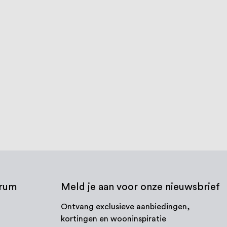
 25,4 x 1,27 mm met
Vloerflens 25,4 x 1,27 mm met
g
M8 zwart
€ 12,33
€ 15,20
dagen
3-5 werkdagen
 product
Bekijk product
trum
Meld je aan voor onze nieuwsbrief
Ontvang exclusieve aanbiedingen,
kortingen en wooninspiratie