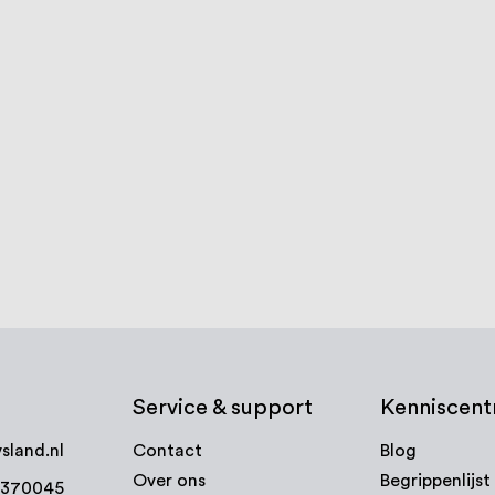
 mat
Muurflens Halfrond 25,4 mm
Vloerflens
mat messing
M8 messin
€ 17,69
€ 10,43
Op voorraad
3-5 werk
Bekijk product
Bekijk
Service & support
Kenniscen
sland.nl
Contact
Blog
Over ons
Begrippenlijst
7370045