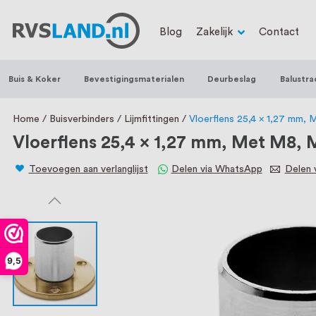
RVS Land is een écht familiebedrijf met b
Blog
Zakelijk
Contact
trapleuningen, deurbeslag, ventilatieroo
Nederland en België, met meer dan 100.0
Buis & Koker
Bevestigingsmaterialen
Deurbeslag
Balustra
een eigen werkplaats waar we RVS op maa
staat persoonlijke service bij ons voorop
Home
Buisverbinders
Lijmfittingen
Vloerflens 25,4 x 1,27 mm,
Vloerflens 25,4 x 1,27 mm, Met M8,
Toevoegen aan verlanglijst
Delen via WhatsApp
Delen v
9,5