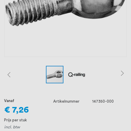
oprichting staat persoonlijke service bij
ons voorop, want we geloven dat een
goede relatie met onze klanten het
verschil maakt.
Vanaf
Artikelnummer
147350-000
€ 7,26
Prijs per stuk
incl. btw