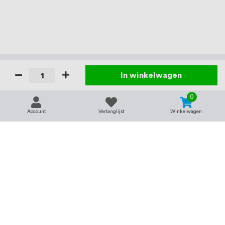
In winkelwagen
0
Account
Verlanglijst
Winkelwagen
Contact
Service & support
support@rvsland.nl
Contact
Over ons
+31 (0)45-7370045
Veelgestelde vragen
Assortiment
Zakelijk bestellen
Betaalmogelijkheden
Alle categorieën