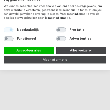
We kunnen deze plaatsen voor analyse van onze bezoekersgegevens, om
onze website te verbeteren, gepersonaliseerde inhoud te tonen en om jou
een geweldige website-ervaring te bieden. Voor meer informatie over de
cookies die we gebruiken open je meer informatie.
RVS 316
RVS 316
Noodzakelijk
Prestatie
Functioneel
Advertenties
Accepteer alles
Alles weigeren
Meer informatie
Oogplaat Rond, RVS316
Karabijnhaak RVS316
D slu
1
review
13
reviews
100
100
97
100
100
% of
% of
% of
Vanaf
€ 1,02
Vanaf
€ 0,42
Vana
RVS 304
RVS 316