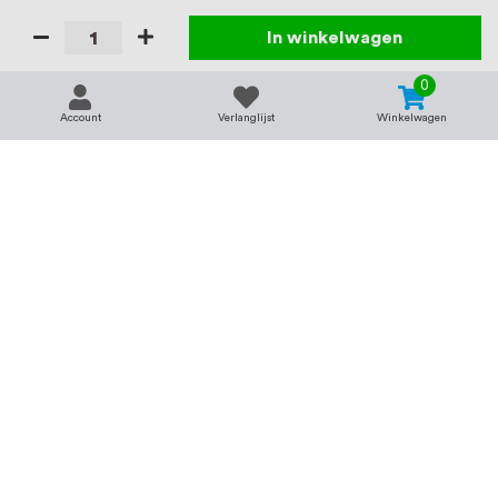
In winkelwagen
0
Account
Verlanglijst
Winkelwagen
Contact
Service & support
support@rvsland.nl
Contact
Over ons
+31 (0)45-7370045
Veelgestelde vragen
Assortiment
Zakelijk bestellen
Betaalmogelijkheden
Alle categorieën
Verzending en bezorging
RVS voor bedrijven
Retourneren
Balustrade op maat
Annuleren
RVS op maat
Vacatures
Merken