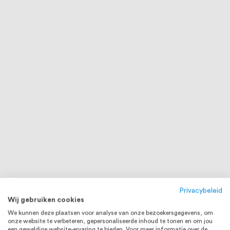
Privacybeleid
Wij gebruiken cookies
We kunnen deze plaatsen voor analyse van onze bezoekersgegevens, om
onze website te verbeteren, gepersonaliseerde inhoud te tonen en om jou
RVS 316
RVS 316
een geweldige website-ervaring te bieden. Voor meer informatie over de