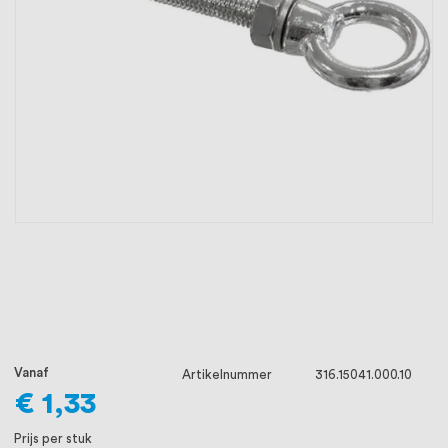
oprichting staat persoonlijke service bij
ons voorop, want we geloven dat een
goede relatie met onze klanten het
verschil maakt.
Vanaf
Artikelnummer
316.15041.000.10
€ 1,33
Prijs per stuk