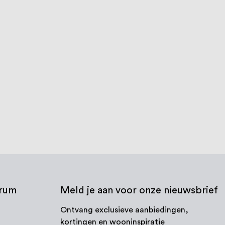
n, DIN985, RVS316
Vleugelmoeren, WS315, RVS316
(A4)
2
reviews
1
%
€ 0,71
€ 3,84
Vanaf
Vanaf
 product
Bekijk product
trum
Meld je aan voor onze nieuwsbrief
Ontvang exclusieve aanbiedingen,
kortingen en wooninspiratie