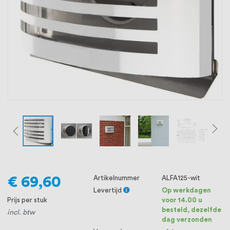
oprichting staat persoonlijke service bij
ons voorop, want we geloven dat een
goede relatie met onze klanten het
verschil maakt.
€ 69,60
Artikelnummer
ALFA125-wit
Levertijd
Op werkdagen
Prijs per stuk
voor 14.00 u
besteld, dezelfde
incl. btw
dag verzonden