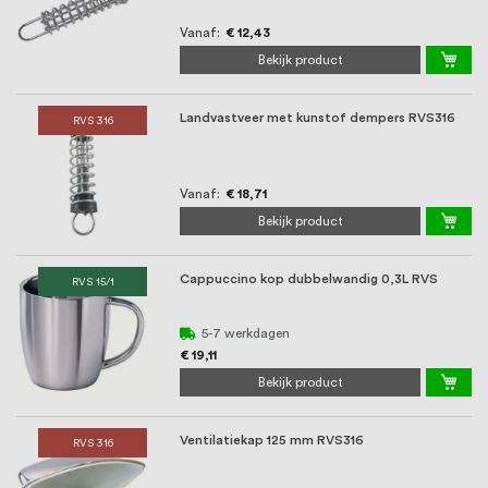
Vanaf
€ 12,43
Bekijk product
Landvastveer met kunstof dempers RVS316
RVS 316
Vanaf
€ 18,71
Bekijk product
Cappuccino kop dubbelwandig 0,3L RVS
RVS 15/1
5-7 werkdagen
€ 19,11
Bekijk product
Ventilatiekap 125 mm RVS316
RVS 316