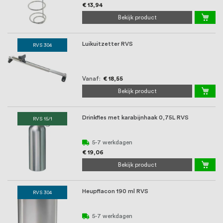
€ 13,94
Bekijk product
Luikuitzetter RVS
RVS 304
Vanaf
€ 18,55
Bekijk product
Drinkfles met karabijnhaak 0,75L RVS
RVS 15/1
5-7 werkdagen
€ 19,06
Bekijk product
Heupflacon 190 ml RVS
RVS 304
5-7 werkdagen