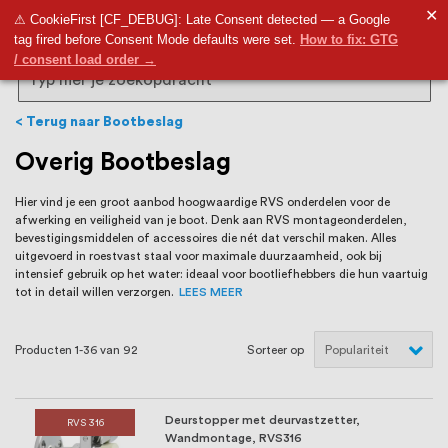
RVS Land is een écht familiebedrijf met
✕
9,5
⚠ CookieFirst [CF_DEBUG]: Late Consent detected — a Google
tag fired before Consent Mode defaults were set.
How to fix: GTG
bijna 20 jaar ervaring in RVS producten
/ consent load order →
voor binnen- en buitenhuis, waaronder
Search
trapleuningen, deurbeslag,
Terug naar Bootbeslag
ventilatieroosters en bouwbeslag. In onze
Overig Bootbeslag
webshop vind je het grootste assortiment
Hier vind je een groot aanbod hoogwaardige RVS onderdelen voor de
afwerking en veiligheid van je boot. Denk aan RVS montageonderdelen,
van Nederland en België, met meer dan
bevestigingsmiddelen of accessoires die nét dat verschil maken. Alles
uitgevoerd in roestvast staal voor maximale duurzaamheid, ook bij
100.000 hoogwaardige RVS artikelen
intensief gebruik op het water: ideaal voor bootliefhebbers die hun vaartuig
tot in detail willen verzorgen.
LEES MEER
direct uit voorraad leverbaar. Wij hebben
tevens een eigen werkplaats waar we
Producten
1
-
36
van
92
Sorteer op
RVS op maat produceren, geheel volgens
jouw specifieke wensen. Al sinds onze
Deurstopper met deurvastzetter,
RVS 316
Wandmontage, RVS316