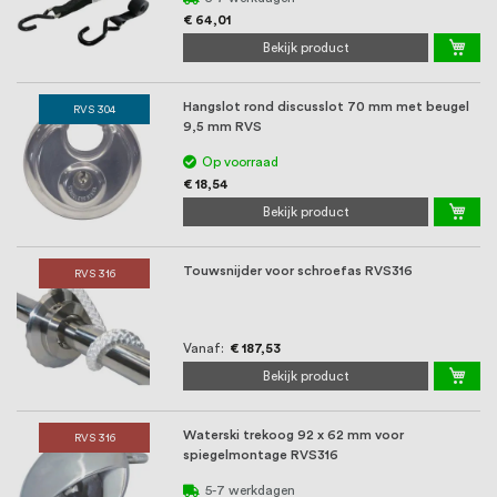
€ 64,01
Bekijk product
Hangslot rond discusslot 70 mm met beugel
RVS 304
9,5 mm RVS
Op voorraad
€ 18,54
Bekijk product
Touwsnijder voor schroefas RVS316
RVS 316
Vanaf
€ 187,53
Bekijk product
Waterski trekoog 92 x 62 mm voor
RVS 316
spiegelmontage RVS316
5-7 werkdagen