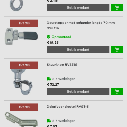
€ 27,16
Bekijk product
Deurstopper met scharnier lengte 70 mm
RVS 316
RVS316
Op voorraad
€ 19,26
Bekijk product
Stuurknop RVS316
RVS 316
5-7 werkdagen
€ 32,27
Bekijk product
Dekafvoer sleutel RVS316
RVS 316
5-7 werkdagen
€ 7,03