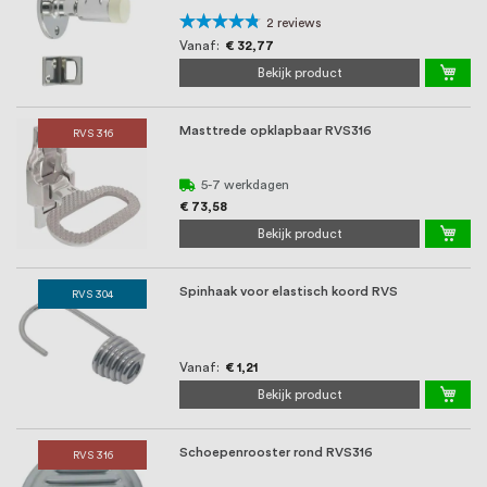
oprichting staat persoonlijke service bij
Waardering:
2
reviews
ons voorop, want we geloven dat een
90%
Vanaf
€ 32,77
Bekijk product
goede relatie met onze klanten het
verschil maakt.
Masttrede opklapbaar RVS316
RVS 316
5-7 werkdagen
€ 73,58
Bekijk product
Spinhaak voor elastisch koord RVS
RVS 304
Vanaf
€ 1,21
Bekijk product
Schoepenrooster rond RVS316
RVS 316