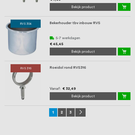
Bekijk product
Bekerhouder tbv inbouw RVS
RVS 304
5-7 werkdagen
€ 45,45
Bekijk product
Roeidol rond RVS316
RVS 316
Vanaf
€ 32,49
Bekijk product
Pagina
U lees momenteel pagina
Pagina
Pagina
Pagina
Volgende
1
2
3