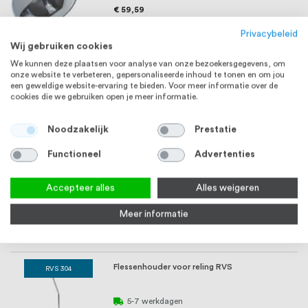
€ 59,59
Bekijk product
Privacybeleid
Wij gebruiken cookies
We kunnen deze plaatsen voor analyse van onze bezoekersgegevens, om
Emmer RVS
RVS 15/1
onze website te verbeteren, gepersonaliseerde inhoud te tonen en om jou
een geweldige website-ervaring te bieden. Voor meer informatie over de
cookies die we gebruiken open je meer informatie.
Vanaf
€ 61,66
Bekijk product
Noodzakelijk
Prestatie
Functioneel
Advertenties
Schoepenrooster vlak RVS316
RVS 316
Accepteer alles
Alles weigeren
Meer informatie
Vanaf
€ 4,16
Bekijk product
Flessenhouder voor reling RVS
RVS 304
5-7 werkdagen