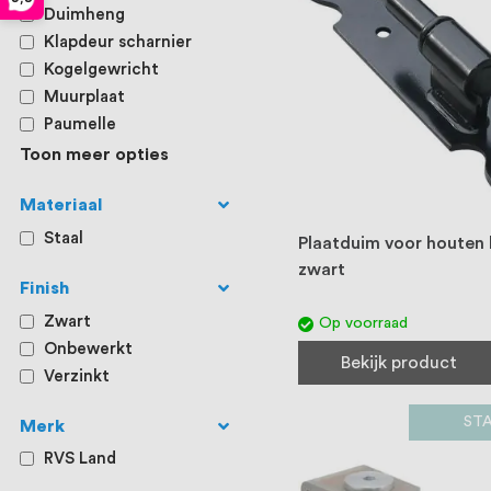
Duimheng
Klapdeur scharnier
Kogelgewricht
Muurplaat
Paumelle
Toon meer opties
Materiaal
Staal
Plaatduim voor houten l
zwart
Finish
Zwart
Op voorraad
Onbewerkt
Bekijk product
Verzinkt
ST
Merk
RVS Land