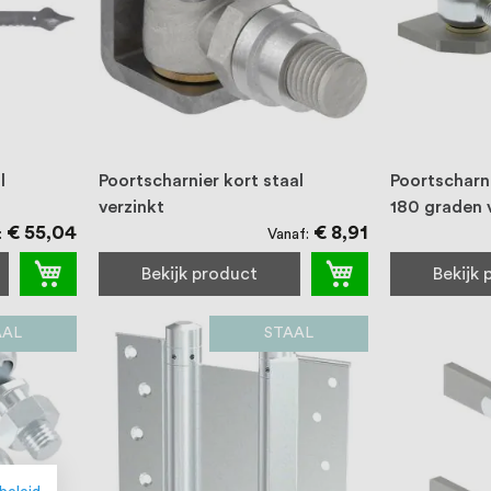
l
Poortscharnier kort staal
Poortscharni
verzinkt
180 graden 
€ 55,04
€ 8,91
Vanaf
Bekijk product
Bekijk
AAL
STAAL