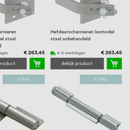
rnieren
Hefdeurscharnieren lasmodel
l staal
staal onbehandeld
d
€ 263,45
€ 263,45
agen
4-6 werkdagen
 product
Bekijk product
STAAL
STAAL