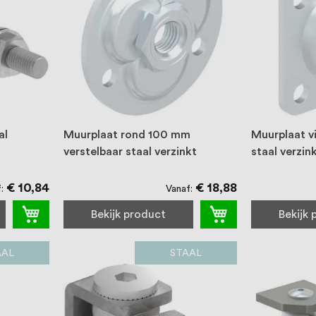
al
Muurplaat rond 100 mm
Muurplaat v
verstelbaar staal verzinkt
staal verzin
€ 10,84
€ 18,88
f
Vanaf
Bekijk product
Bekijk
AAL
STAAL