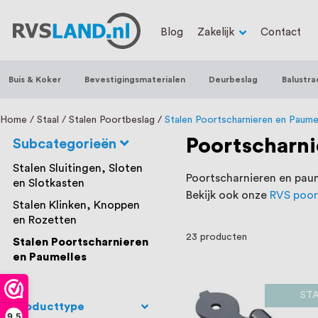
RVS Land is een écht familiebedrijf met b
Blog
Zakelijk
Contact
trapleuningen, deurbeslag, ventilatieroo
Nederland en België, met meer dan 100.0
Buis & Koker
Bevestigingsmaterialen
Deurbeslag
Balustra
een eigen werkplaats waar we RVS op maa
staat persoonlijke service bij ons voorop
Home
Staal
Stalen Poortbeslag
Stalen Poortscharnieren en Paume
Poortscharni
Subcategorieën
Stalen Sluitingen, Sloten
Poortscharnieren en paume
en Slotkasten
Bekijk ook onze
RVS poor
Stalen Klinken, Knoppen
en Rozetten
23
producten
Stalen Poortscharnieren
en Paumelles
ST
Producttype
9,5