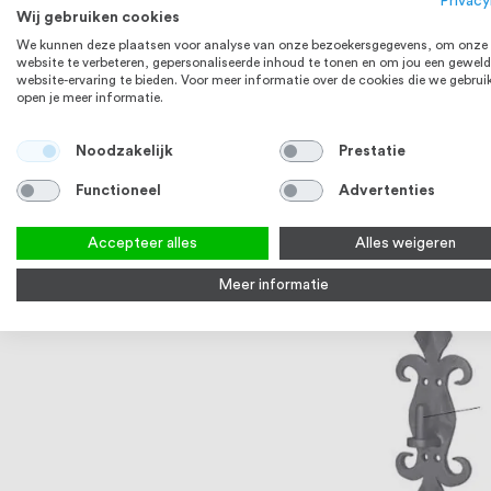
Privacy
Wij gebruiken cookies
We kunnen deze plaatsen voor analyse van onze bezoekersgegevens, om onze
website te verbeteren, gepersonaliseerde inhoud te tonen en om jou een geweld
website-ervaring te bieden. Voor meer informatie over de cookies die we gebrui
open je meer informatie.
Kogelgewricht haaks M
verzinkt
Noodzakelijk
Prestatie
Functioneel
Advertenties
4-6 werkdagen
Bekijk product
Accepteer alles
Alles weigeren
Meer informatie
ST