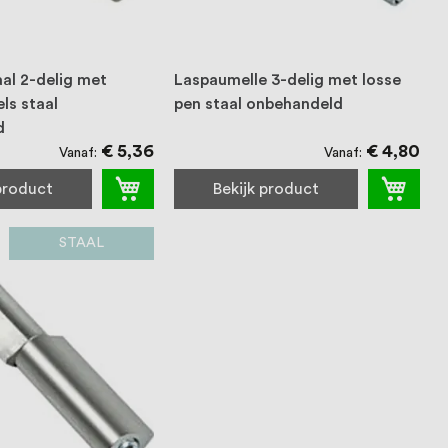
aal 2-delig met
Laspaumelle 3-delig met losse
ls staal
pen staal onbehandeld
d
€ 5,36
€ 4,80
Vanaf
Vanaf
 product
Bekijk product
STAAL