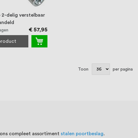
 2-delig verstelbaar
andeld
€ 57,95
agen
 product
Toon
per pagina
t ons compleet assortiment
stalen poortbeslag
.