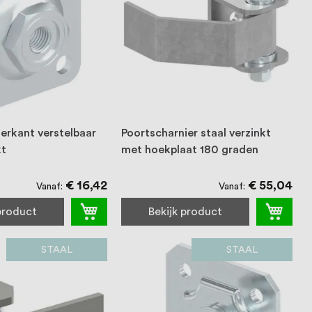
ierkant verstelbaar
Poortscharnier staal verzinkt
kt
met hoekplaat 180 graden
€ 16,42
€ 55,04
Vanaf
Vanaf
 product
Bekijk product
STAAL
STAAL