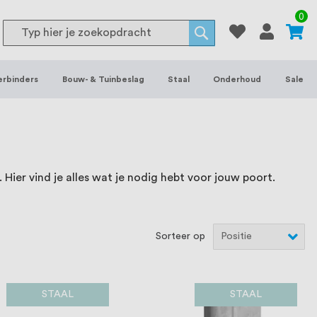
or binnen- en buitenhuis, waaronder
0
Search
 je het grootste assortiment van
Search
 voorraad leverbaar. Wij hebben tevens
erbinders
Bouw- & Tuinbeslag
Staal
Onderhoud
Sale
ieke wensen. Al sinds onze oprichting
et onze klanten het verschil maakt.
Hier vind je alles wat je nodig hebt voor jouw poort.
Sorteer op
STAAL
STAAL