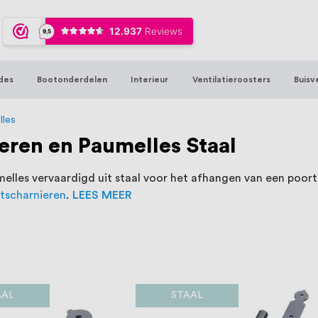
ijna 20 jaar ervaring in RVS producten vo
sters en bouwbeslag. In onze webshop vind
00 hoogwaardige RVS artikelen direct uit
des
Bootonderdelen
Interieur
Ventilatieroosters
Buisv
t produceren, geheel volgens jouw specif
, want we geloven dat een goede relatie m
lles
eren en Paumelles Staal
lles vervaardigd uit staal voor het afhangen van een poort. 
tscharnieren
.
LEES MEER
AAL
STAAL