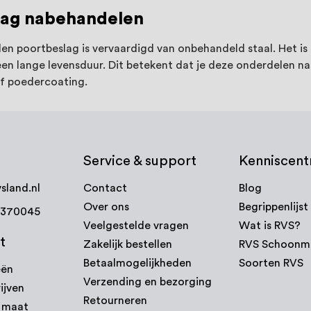
lag nabehandelen
len poortbeslag is vervaardigd van onbehandeld staal. Het is
 een lange levensduur. Dit betekent dat je deze onderdelen 
of poedercoating.
Service & support
Kenniscen
sland.nl
Contact
Blog
Over ons
Begrippenlijst
7370045
Veelgestelde vragen
Wat is RVS?
t
Zakelijk bestellen
RVS Schoonm
Betaalmogelijkheden
Soorten RVS
eën
Verzending en bezorging
ijven
Retourneren
p maat