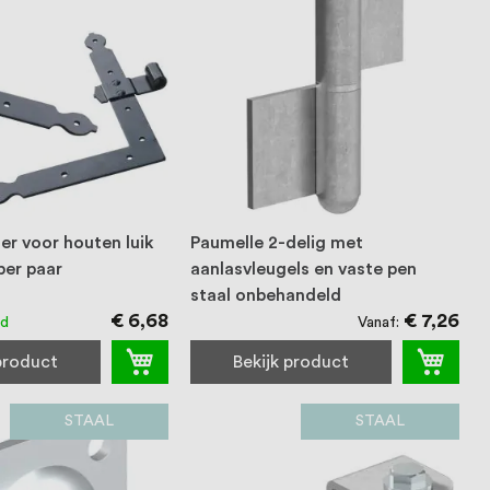
er voor houten luik
Paumelle 2-delig met
per paar
aanlasvleugels en vaste pen
staal onbehandeld
€ 6,68
€ 7,26
Vanaf
ad
 product
Bekijk product
STAAL
STAAL