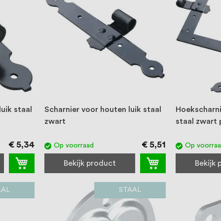
uik staal
Scharnier voor houten luik staal
Hoekscharni
zwart
staal zwart 
€ 5,34
€ 5,51
Op voorraad
Op voorra
Bekijk product
Bekijk
AAL
STAAL