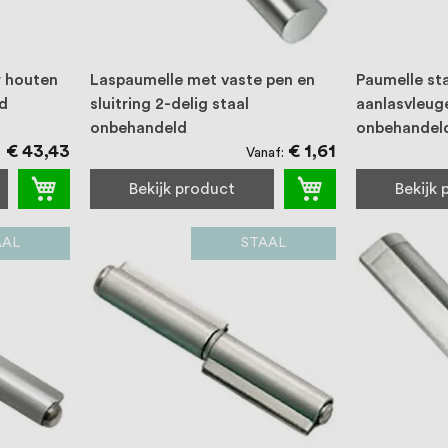
r houten
Laspaumelle met vaste pen en
Paumelle st
d
sluitring 2-delig staal
aanlasvleuge
onbehandeld
onbehandel
€ 43,43
€ 1,61
Vanaf
Bekijk product
Bekijk
AAL
STAAL