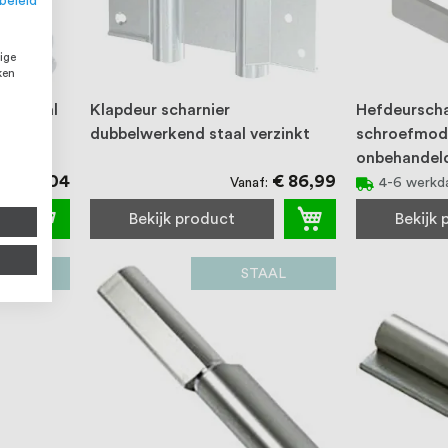
beleid
ige
ken
14 staal
Klapdeur scharnier
Hefdeurscha
dubbelwerkend staal verzinkt
schroefmode
onbehandel
€ 145,04
€ 86,99
Vanaf
4-6 werkd
Bekijk product
Bekijk
AAL
STAAL