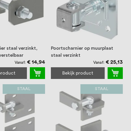
er staal verzinkt,
Poortscharnier op muurplaat
verstelbaar
staal verzinkt
€ 14,94
€ 25,13
Vanaf
Vanaf
 product
Bekijk product
STAAL
STAAL