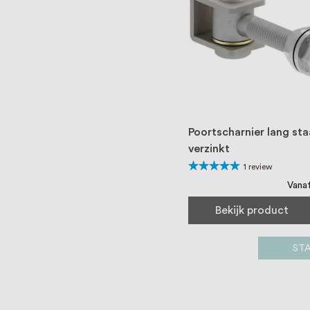
Poortscharnier lang sta
verzinkt
Waardering:
1
review
100%
Vana
Bekijk product
ST