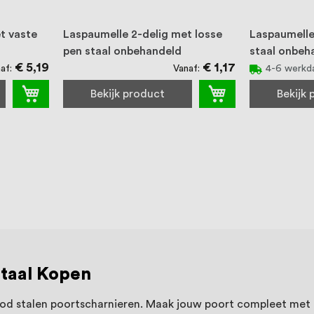
t vaste
Laspaumelle 2-delig met losse
Laspaumelle
pen staal onbehandeld
staal onbeh
€ 5,19
€ 1,17
af
Vanaf
4-6 werkd
Bekijk product
Bekijk
Staal Kopen
bod stalen poortscharnieren. Maak jouw poort compleet me