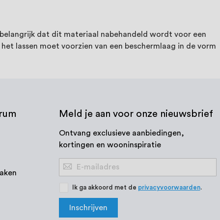
 belangrijk dat dit materiaal nabehandeld wordt voor een
na het lassen moet voorzien van een beschermlaag in de vorm
trum
Meld je aan voor onze nieuwsbrief
Ontvang exclusieve aanbiedingen,
kortingen en wooninspiratie
Abonneer
aken
u
op
Ik ga akkoord met de
privacyvoorwaarden
.
onze
Inschrijven
nieuwsbrief