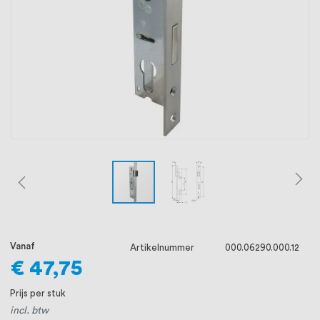
oprichting staat persoonlijke service bij
ons voorop, want we geloven dat een
goede relatie met onze klanten het
verschil maakt.
Vanaf
Artikelnummer
000.06290.000.12
€ 47,75
Prijs per stuk
incl. btw