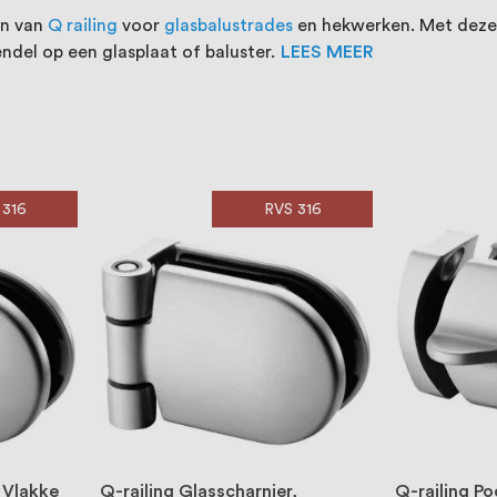
en van
Q railing
voor
glasbalustrades
en hekwerken. Met deze 
endel op een glasplaat of baluster.
LEES MEER
 316
RVS 316
 Vlakke
Q-railing Glasscharnier,
Q-railing Po