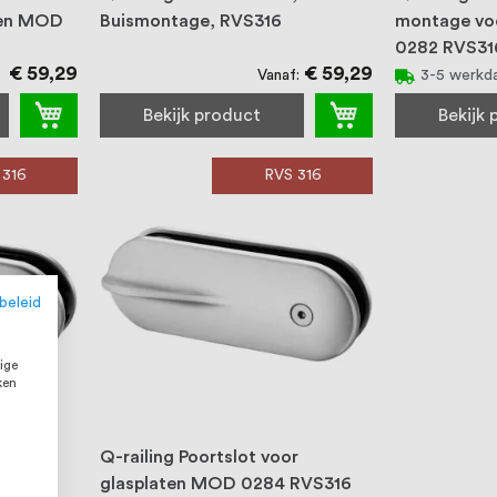
ten MOD
Buismontage, RVS316
montage vo
0282 RVS31
€ 59,29
€ 59,29
Vanaf
3-5 werkd
Bekijk product
Bekijk
 316
RVS 316
beleid
ige
ken
r
Q-railing Poortslot voor
RVS316
glasplaten MOD 0284 RVS316