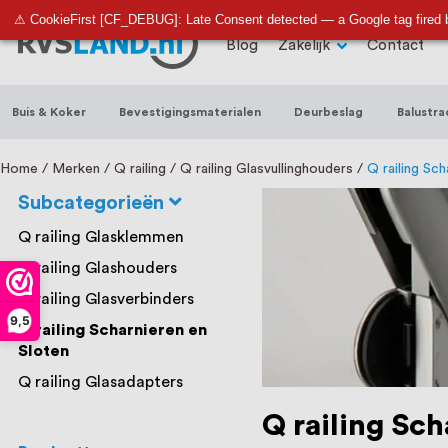
RVS Land is een écht familiebedrijf met b
⚠ CookieFirst [CF_DEBUG]: Late Consent detected — a Google tag fired 
Blog
Zakelijk
Contact
trapleuningen, deurbeslag, ventilatieroo
Nederland en België, met meer dan 100.0
Buis & Koker
Bevestigingsmaterialen
Deurbeslag
Balustra
een eigen werkplaats waar we RVS op maa
staat persoonlijke service bij ons voorop
Home
Merken
Q railing
Q railing Glasvullinghouders
Q railing Sch
Subcategorieën
Q railing Glasklemmen
Q railing Glashouders
Q railing Glasverbinders
9,5
Q railing Scharnieren en
Sloten
Q railing Glasadapters
Q railing Sch