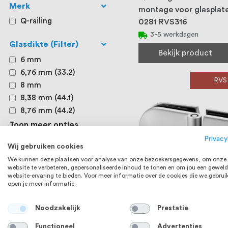
Merk
montage voor glaspla
Q-railing
0281 RVS316
3-5 werkdagen
Glasdikte (Filter)
Bekijk product
6 mm
6,76 mm (33.2)
RVS
8 mm
8,38 mm (44.1)
8,76 mm (44.2)
Toon meer opties
Privacy
Wij gebruiken cookies
We kunnen deze plaatsen voor analyse van onze bezoekersgegevens, om onze
website te verbeteren, gepersonaliseerde inhoud te tonen en om jou een geweld
website-ervaring te bieden. Voor meer informatie over de cookies die we gebrui
open je meer informatie.
Noodzakelijk
Prestatie
Q-railing Scharnier voo
glasplaten MOD 0283 
Functioneel
Advertenties