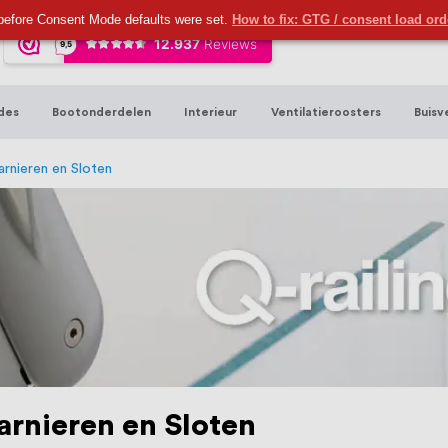
ijna 20 jaar ervaring in RVS producten vo
before Consent Mode defaults were set.
How to fix: GTG / consent load or
sters en bouwbeslag. In onze webshop vind
00 hoogwaardige RVS artikelen direct uit
des
Bootonderdelen
Interieur
Ventilatieroosters
Buisv
t produceren, geheel volgens jouw specif
, want we geloven dat een goede relatie m
arnieren en Sloten
arnieren en Sloten