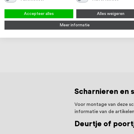
3-5 werkdagen
Accepteer alles
Alles weigeren
Bekijk product
Meer informatie
Scharnieren en 
Voor montage van deze sch
informatie van de artikele
Deurtje of poortj