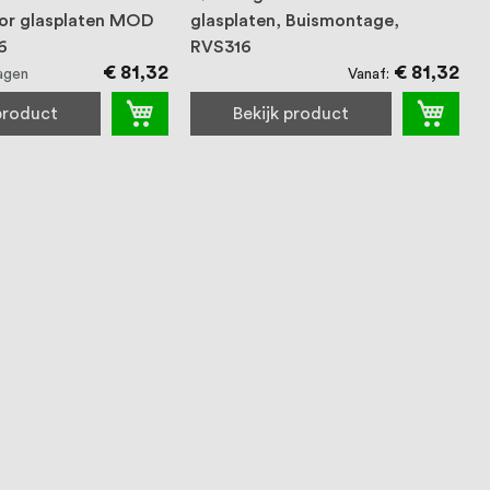
or glasplaten MOD
glasplaten, Buismontage,
6
RVS316
€ 81,32
€ 81,32
Vanaf
agen
 product
Bekijk product