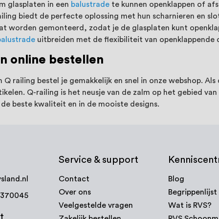
om glasplaten in een
balustrade
te kunnen openklappen of afslu
 railing biedt de perfecte oplossing met hun scharnieren en s
aat worden gemonteerd, zodat je de glasplaten kunt openkla
balustrade
uitbreiden met de flexibiliteit van openklappende o
en online bestellen
 Q railing bestel je gemakkelijk en snel in onze webshop. Als
rtikelen. Q-railing is het neusje van de zalm op het gebied v
 de beste kwaliteit en in de mooiste designs.
Service & support
Kenniscen
sland.nl
Contact
Blog
Over ons
Begrippenlijst
7370045
Veelgestelde vragen
Wat is RVS?
t
Zakelijk bestellen
RVS Schoonm