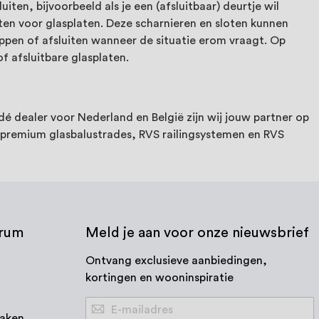
iten, bijvoorbeeld als je een (afsluitbaar) deurtje wil
loten voor glasplaten. Deze scharnieren en sloten kunnen
ppen of afsluiten wanneer de situatie erom vraagt. Op
f afsluitbare glasplaten.
 dé dealer voor Nederland en België zijn wij jouw partner op
an premium glasbalustrades, RVS railingsystemen en RVS
trum
Meld je aan voor onze nieuwsbrief
Ontvang exclusieve aanbiedingen,
kortingen en wooninspiratie
Abonneer
aken