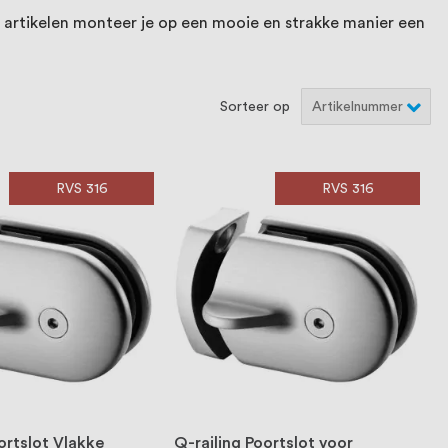
artikelen monteer je op een mooie en strakke manier een
Sorteer op
RVS 316
RVS 316
ortslot Vlakke
Q-railing Poortslot voor