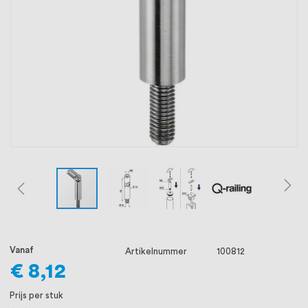
oprichting staat persoonlijke service bij
ons voorop, want we geloven dat een
goede relatie met onze klanten het
verschil maakt.
Vanaf
Artikelnummer
100812
€ 8,12
Prijs per stuk