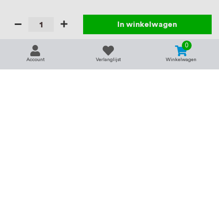
In winkelwagen
0
Account
Verlanglijst
Winkelwagen
Contact
Service & support
support@rvsland.nl
Contact
Over ons
+31 (0)45-7370045
Veelgestelde vragen
Assortiment
Zakelijk bestellen
Betaalmogelijkheden
Alle categorieën
Verzending en bezorging
RVS voor bedrijven
Retourneren
Balustrade op maat
Annuleren
RVS op maat