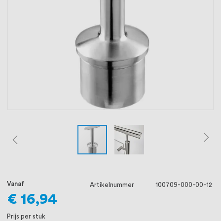
oprichting staat persoonlijke service bij
ons voorop, want we geloven dat een
goede relatie met onze klanten het
verschil maakt.
Vanaf
Artikelnummer
100709-000-00-12
€ 16,94
Prijs per stuk