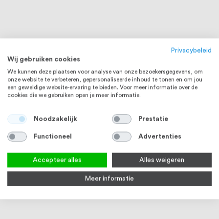
Privacybeleid
Wij gebruiken cookies
We kunnen deze plaatsen voor analyse van onze bezoekersgegevens, om
onze website te verbeteren, gepersonaliseerde inhoud te tonen en om jou
een geweldige website-ervaring te bieden. Voor meer informatie over de
cookies die we gebruiken open je meer informatie.
Noodzakelijk
Prestatie
RVS 304
RVS 304
Functioneel
Advertenties
Accepteer alles
Alles weigeren
Meer informatie