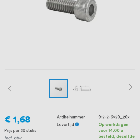
oprichting staat persoonlijke service bij
ons voorop, want we geloven dat een
goede relatie met onze klanten het
verschil maakt.
€ 1,68
Artikelnummer
912-2-6x20_20x
Levertijd
Op werkdagen
Prijs per 20 stuks
voor 14.00 u
besteld, dezelfde
incl. btw