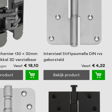
Scharnier 130 x 30mm
Intersteel Stiftpaumelle DIN rvs
nikkel 3D verstelbaar
geborsteld
€ 18,10
€ 4,22
Vanaf
Vanaf
agen
 product
Bekijk product