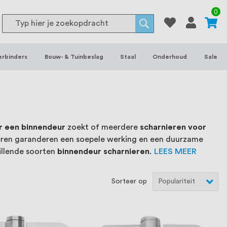
or binnen- en buitenhuis, waaronder
0
Search
 je het grootste assortiment van
Search
 voorraad leverbaar. Wij hebben tevens
erbinders
Bouw- & Tuinbeslag
Staal
Onderhoud
Sale
ieke wensen. Al sinds onze oprichting
et onze klanten het verschil maakt.
r een binnendeur
zoekt of meerdere
scharnieren voor
nieren garanderen een soepele werking en een duurzame
hillende soorten
binnendeur scharnieren
.
LEES MEER
Sorteer op