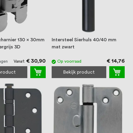
Scharnier 130 x 30mm
Intersteel Sierhuls 40/40 mm
ergrijs 3D
mat zwart
€ 30,90
€ 14,76
Vanaf
agen
Op voorraad
 product
Bekijk product