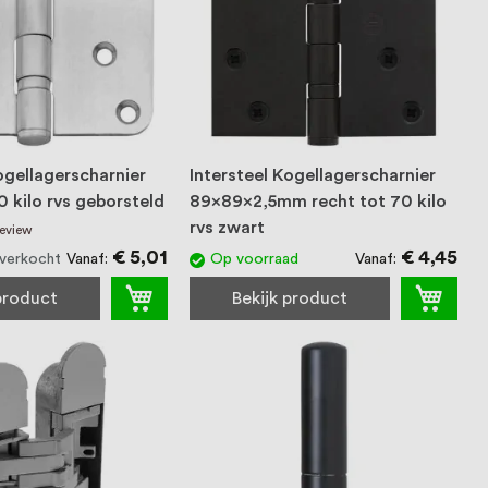
ogellagerscharnier
Intersteel Kogellagerscharnier
0 kilo rvs geborsteld
89x89x2,5mm recht tot 70 kilo
rvs zwart
review
€ 5,01
€ 4,45
Vanaf
Vanaf
itverkocht
Op voorraad
 product
Bekijk product