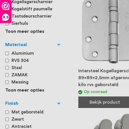
Kogellagerscharnier
Kogelstift paumelle
Taatsdeurscharnier
9,5
Sierhuls
Toon meer opties
Materiaal
Aluminium
RVS 304
Staal
Intersteel Kogellagersc
ZAMAK
89x89x2,5mm afgerond
Messing
kilo rvs geborsteld
Toon meer opties
Op voorraad
Bekijk product
Finish
Mat geborsteld
Zwart
Antraciet