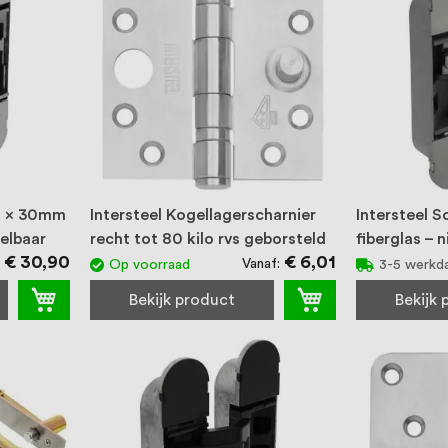
30 x 30mm
Intersteel Kogellagerscharnier
Intersteel 
elbaar
recht tot 80 kilo rvs geborsteld
fiberglas – 
€ 30,90
€ 6,01
Vanaf
Op voorraad
3-5 werkd
Bekijk product
Bekijk