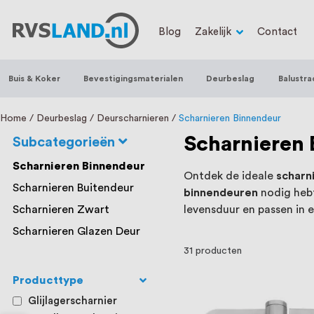
RVS Land is een écht familiebedrijf met b
Blog
Zakelijk
Contact
trapleuningen, deurbeslag, ventilatieroo
Nederland en België, met meer dan 100.0
Buis & Koker
Bevestigingsmaterialen
Deurbeslag
Balustra
een eigen werkplaats waar we RVS op maa
staat persoonlijke service bij ons voorop
Home
Deurbeslag
Deurscharnieren
Scharnieren Binnendeur
Scharnieren
Subcategorieën
Scharnieren Binnendeur
Ontdek de ideale
scharn
Scharnieren Buitendeur
binnendeuren
nodig hebt
Scharnieren Zwart
levensduur en passen in e
Scharnieren Glazen Deur
31
producten
Producttype
Glijlagerscharnier