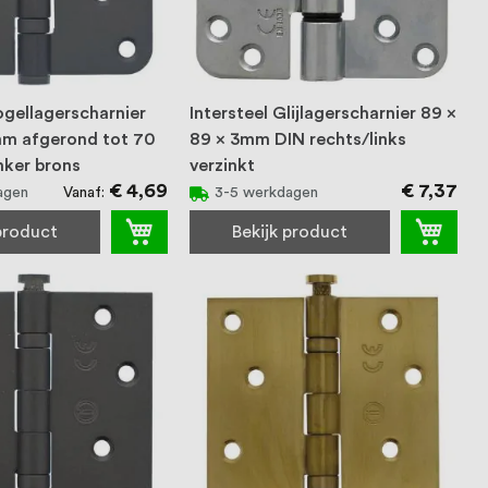
ogellagerscharnier
Intersteel Glijlagerscharnier 89 x
m afgerond tot 70
89 x 3mm DIN rechts/links
nker brons
verzinkt
€ 4,69
€ 7,37
Vanaf
agen
3-5 werkdagen
 product
Bekijk product