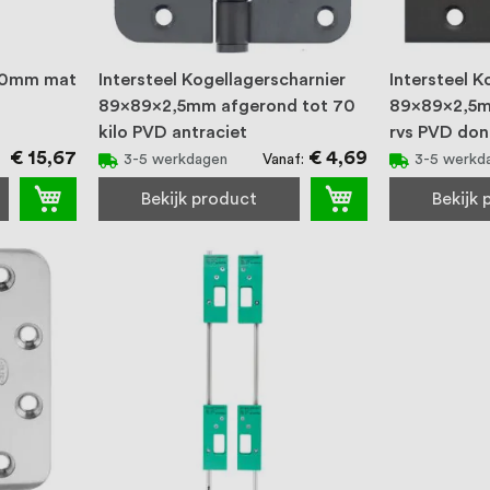
/40mm mat
Intersteel Kogellagerscharnier
Intersteel K
89x89x2,5mm afgerond tot 70
89x89x2,5mm
kilo PVD antraciet
rvs PVD don
€ 15,67
€ 4,69
Vanaf
3-5 werkdagen
3-5 werkd
Bekijk product
Bekijk