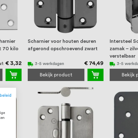
harnier
Scharnier voor houten deuren
Intersteel 
 70 kilo
afgerond opschroevend zwart
zamak – zilv
verstelbaar
€ 3,32
€ 74,49
af
3-5 werkdagen
3-5 werkd
Bekijk product
Bekijk
beleid
ige
ken