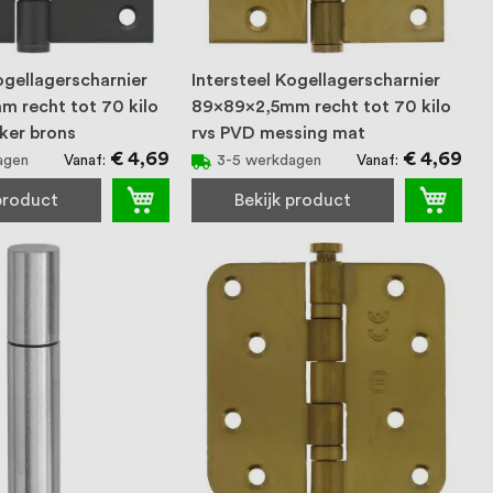
ogellagerscharnier
Intersteel Kogellagerscharnier
 recht tot 70 kilo
89x89x2,5mm recht tot 70 kilo
ker brons
rvs PVD messing mat
€ 4,69
€ 4,69
Vanaf
Vanaf
agen
3-5 werkdagen
 product
Bekijk product