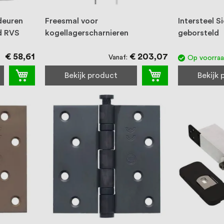
deuren
Freesmal voor
Intersteel Si
d RVS
kogellagerscharnieren
geborsteld
€ 58,61
€ 203,07
Vanaf
Op voorra
Bekijk product
Bekijk