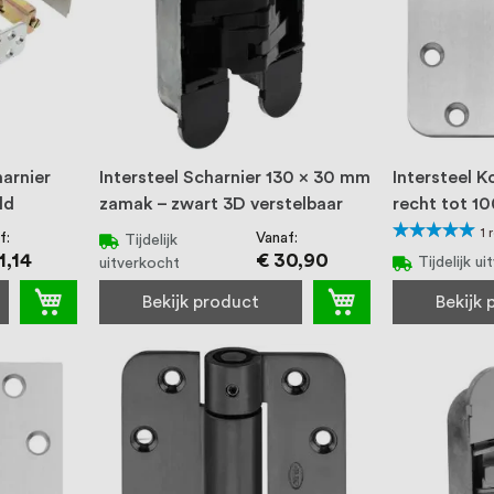
arnier
Intersteel Scharnier 130 x 30 mm
Intersteel K
ld
zamak – zwart 3D verstelbaar
recht tot 10
Waardering:
1
f
Vanaf
Tijdelijk
100%
1,14
€ 30,90
Tijdelijk u
uitverkocht
Bekijk product
Bekijk