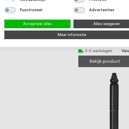
Functioneel
Advertenties
Accepteer alles
Alles weigeren
Intersteel Kogellagersc
Meer informatie
89x89x2,5mm afgerond
kilo PVD brons
Van
3-5 werkdagen
Bekijk product