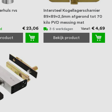
erhuls rvs
Intersteel Kogellagerscharnier
89x89x2,5mm afgerond tot 70
kilo PVD messing mat
€ 23,06
€ 4,69
Vanaf
ad
3-5 werkdagen
 product
Bekijk product