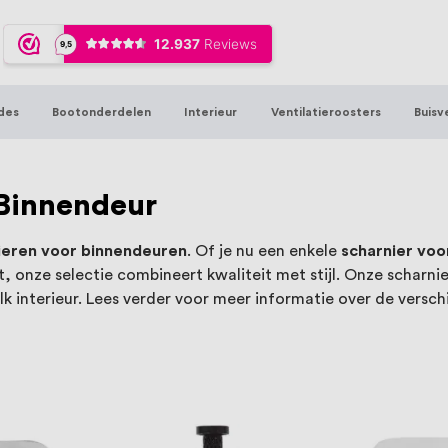
ijna 20 jaar ervaring in RVS producten vo
sters en bouwbeslag. In onze webshop vind
00 hoogwaardige RVS artikelen direct uit
des
Bootonderdelen
Interieur
Ventilatieroosters
Buisv
t produceren, geheel volgens jouw specif
, want we geloven dat een goede relatie m
 Binnendeur
ieren voor binnendeuren
. Of je nu een enkele
scharnier voo
, onze selectie combineert kwaliteit met stijl. Onze schar
lk interieur. Lees verder voor meer informatie over de versc