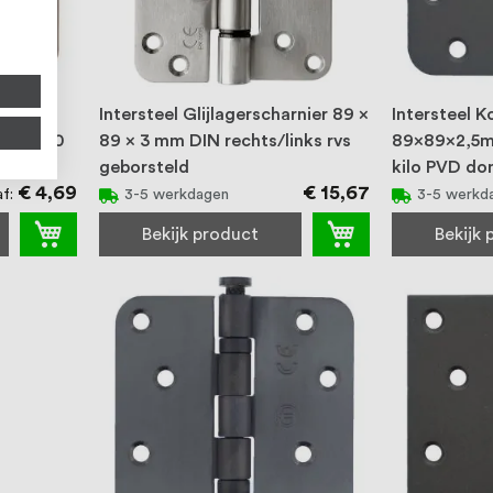
harnier
Intersteel Glijlagerscharnier 89 x
Intersteel K
 tot 70
89 x 3 mm DIN rechts/links rvs
89x89x2,5m
geborsteld
kilo PVD do
€ 4,69
€ 15,67
af
3-5 werkdagen
3-5 werkd
Bekijk product
Bekijk