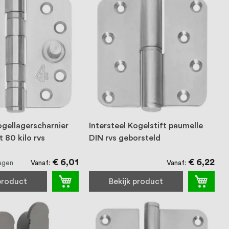
ogellagerscharnier
Intersteel Kogelstift paumelle
 80 kilo rvs
DIN rvs geborsteld
€ 6,01
€ 6,22
Vanaf
Vanaf
agen
 product
Bekijk product