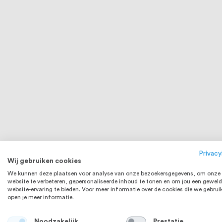
RVS 304
Privacy
Wij gebruiken cookies
We kunnen deze plaatsen voor analyse van onze bezoekersgegevens, om onze
website te verbeteren, gepersonaliseerde inhoud te tonen en om jou een geweld
website-ervaring te bieden. Voor meer informatie over de cookies die we gebrui
open je meer informatie.
Spaanplaatschroef 5 x 50 mm Bol
RVS Buis 19
Noodzakelijk
Prestatie