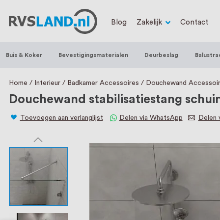
RVS Land is een écht familiebedrijf met b
Blog
Zakelijk
Contact
trapleuningen, deurbeslag, ventilatieroo
Nederland en België, met meer dan 100.0
Buis & Koker
Bevestigingsmaterialen
Deurbeslag
Balustra
een eigen werkplaats waar we RVS op maa
staat persoonlijke service bij ons voorop
Home
Interieur
Badkamer Accessoires
Douchewand Accessoi
Douchewand stabilisatiestang schu
Toevoegen aan verlanglijst
Delen via WhatsApp
Delen v