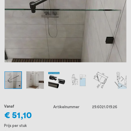
oprichting staat persoonlijke service bij
ons voorop, want we geloven dat een
goede relatie met onze klanten het
verschil maakt.
Vanaf
Artikelnummer
29.6021.019.26
€ 51,10
Prijs per stuk