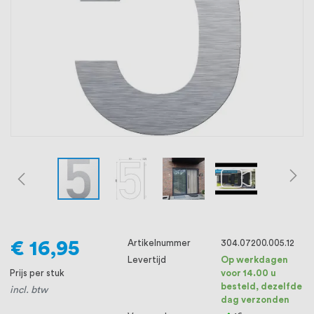
oprichting staat persoonlijke service bij
ons voorop, want we geloven dat een
goede relatie met onze klanten het
verschil maakt.
€ 16,95
Artikelnummer
304.07200.005.12
Levertijd
Op werkdagen
Prijs per stuk
voor 14.00 u
besteld, dezelfde
incl. btw
dag verzonden