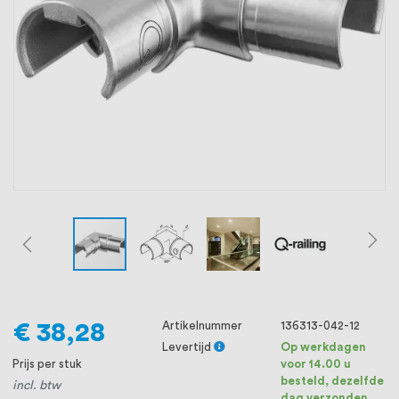
oprichting staat persoonlijke service bij
ons voorop, want we geloven dat een
goede relatie met onze klanten het
verschil maakt.
€ 38,28
Artikelnummer
136313-042-12
Levertijd
Op werkdagen
Prijs per stuk
voor 14.00 u
besteld, dezelfde
incl. btw
dag verzonden