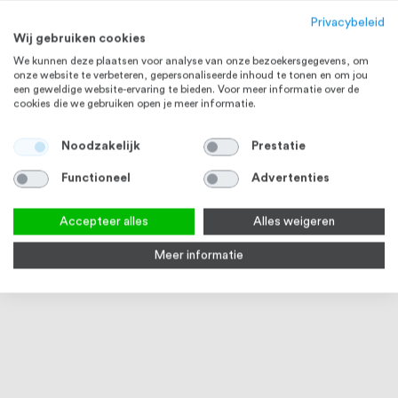
Privacybeleid
Wij gebruiken cookies
We kunnen deze plaatsen voor analyse van onze bezoekersgegevens, om
onze website te verbeteren, gepersonaliseerde inhoud te tonen en om jou
een geweldige website-ervaring te bieden. Voor meer informatie over de
cookies die we gebruiken open je meer informatie.
RVS 304
Noodzakelijk
Prestatie
Functioneel
Advertenties
Accepteer alles
Alles weigeren
Meer informatie
RVS lijm voor lijmflenzen
RVS Glasframebuis 42,4 x 1,5
Q-rai
mm MOD 6920 RVS304 K320
glas
geslepen
mm, 
5124
2
reviews
Op voorraad
90
100
% of
Vanaf
€ 7,74
€ 47,48
Vana