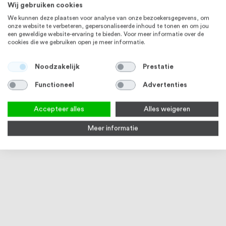
Wij gebruiken cookies
We kunnen deze plaatsen voor analyse van onze bezoekersgegevens, om
onze website te verbeteren, gepersonaliseerde inhoud te tonen en om jou
een geweldige website-ervaring te bieden. Voor meer informatie over de
cookies die we gebruiken open je meer informatie.
RVS 304
RVS 304
Noodzakelijk
Prestatie
Functioneel
Advertenties
Accepteer alles
Alles weigeren
Meer informatie
Sluitringen DIN125A, RVS304
Carrosseriering DIN 9021 RVS
(A2)
(A2)
5
reviews
6
reviews
96
100
100
100
% of
% of
Vanaf
€ 0,13
Vanaf
€ 0,46