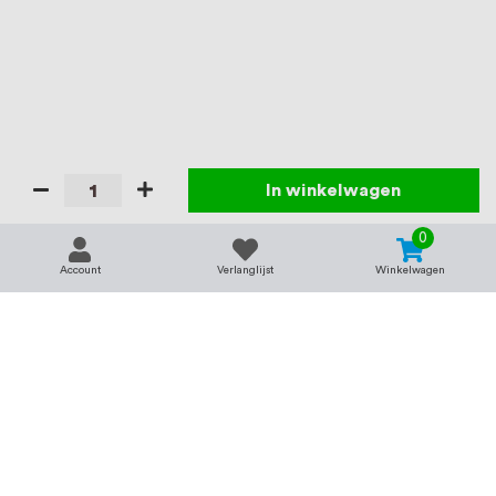
In winkelwagen
0
Account
Verlanglijst
Winkelwagen
Contact
Service & support
support@rvsland.nl
Contact
Over ons
+31 (0)45-7370045
Veelgestelde vragen