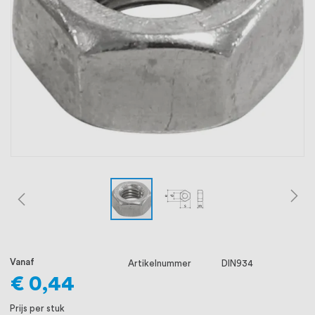
oprichting staat persoonlijke service bij
ons voorop, want we geloven dat een
goede relatie met onze klanten het
verschil maakt.
Vanaf
Artikelnummer
DIN934
€ 0,44
Prijs per stuk