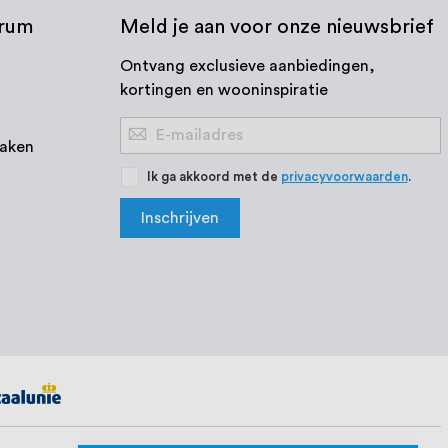
trum
Meld je aan voor onze nieuwsbrief
Ontvang exclusieve aanbiedingen,
kortingen en wooninspiratie
Abonneer
aken
u
op
Ik ga akkoord met de
privacyvoorwaarden
.
onze
Inschrijven
nieuwsbrief