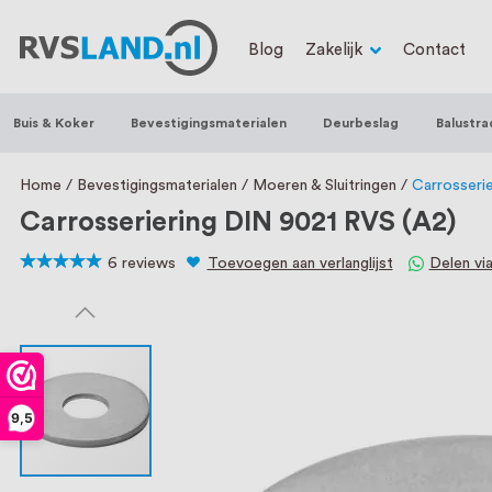
RVS Land is een écht familiebedrijf met b
Blog
Zakelijk
Contact
trapleuningen, deurbeslag, ventilatieroo
Nederland en België, met meer dan 100.0
Buis & Koker
Bevestigingsmaterialen
Deurbeslag
Balustra
een eigen werkplaats waar we RVS op maa
staat persoonlijke service bij ons voorop
Home
Bevestigingsmaterialen
Moeren & Sluitringen
Carrosseri
Carrosseriering DIN 9021 RVS (A2)
6
reviews
Toevoegen aan verlanglijst
Delen vi
100
100
% of
9,5