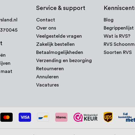
Service & support
Kenniscen
sland.nl
Contact
Blog
Over ons
Begrippenlijst
7370045
Veelgestelde vragen
Wat is RVS?
t
Zakelijk bestellen
RVS Schoonm
Betaalmogelijkheden
Soorten RVS
eën
Verzending en bezorging
ijven
Retourneren
p maat
Annuleren
Vacatures