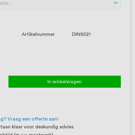
Artikelnummer
DIN9021
In winkelwagen
ng? Vraag een offerte aan!
taan klaar voor deskundig advies
ktijd (m.u.v. maatwerk)