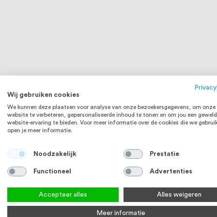
Borgmoeren M10 met kunststof ring DIN
Dopmoer M10
985 RVS (A2) 20 stuks
stuks
Privacy
Wij gebruiken cookies
1
review
100
100
% of
€ 3,16
We kunnen deze plaatsen voor analyse van onze bezoekersgegevens, om onze
Op voorraad
Op voorraa
website te verbeteren, gepersonaliseerde inhoud te tonen en om jou een geweld
website-ervaring te bieden. Voor meer informatie over de cookies die we gebrui
Bekijk product
Bek
open je meer informatie.
RVS 304
Noodzakelijk
Prestatie
Functioneel
Advertenties
Accepteer alles
Alles weigeren
Meer informatie