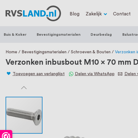
RVS Land is een écht familiebedrijf met b
Blog
Zakelijk
Contact
trapleuningen, deurbeslag, ventilatieroo
Nederland en België, met meer dan 100.0
Buis & Koker
Bevestigingsmaterialen
Deurbeslag
Balustra
een eigen werkplaats waar we RVS op maa
staat persoonlijke service bij ons voorop
Home
Bevestigingsmaterialen
Schroeven & Bouten
Verzonken 
Verzonken inbusbout M10 x 70 mm DI
Toevoegen aan verlanglijst
Delen via WhatsApp
Delen v