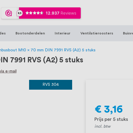
ijna 20 jaar ervaring in RVS producten vo
sters en bouwbeslag. In onze webshop vind
00 hoogwaardige RVS artikelen direct uit
des
Bootonderdelen
Interieur
Ventilatieroosters
Buisv
t produceren, geheel volgens jouw specif
, want we geloven dat een goede relatie m
inbusbout M10 x 70 mm DIN 7991 RVS (A2) 5 stuks
N 7991 RVS (A2) 5 stuks
ia e-mail
RVS 304
€ 3,16
Prijs per 5 stuks
incl. btw