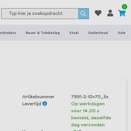
or binnen- en buitenhuis, waaronder
0
Search
 je het grootste assortiment van
Search
 voorraad leverbaar. Wij hebben tevens
erbinders
Bouw- & Tuinbeslag
Staal
Onderhoud
Sale
ieke wensen. Al sinds onze oprichting
et onze klanten het verschil maakt.
Artikelnummer
7991-2-10x70_5x
Levertijd
Op werkdagen
voor 14.00 u
besteld, dezelfde
dag verzonden