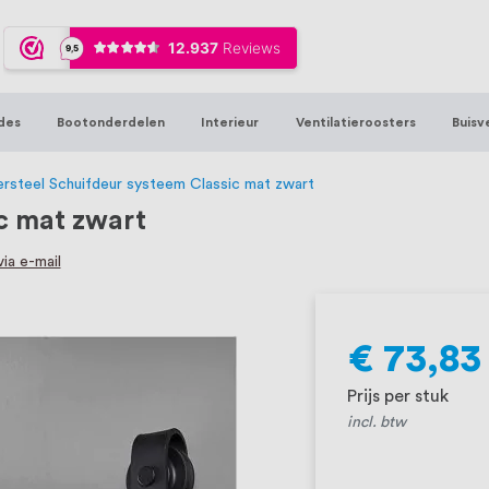
ijna 20 jaar ervaring in RVS producten vo
sters en bouwbeslag. In onze webshop vind
00 hoogwaardige RVS artikelen direct uit
des
Bootonderdelen
Interieur
Ventilatieroosters
Buisv
t produceren, geheel volgens jouw specif
, want we geloven dat een goede relatie m
ersteel Schuifdeur systeem Classic mat zwart
ic mat zwart
ia e-mail
€ 73,83
Prijs per stuk
incl. btw