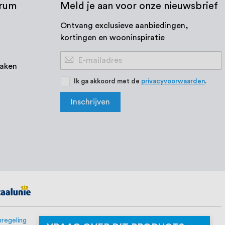
trum
Meld je aan voor onze nieuwsbrief
Ontvang exclusieve aanbiedingen,
kortingen en wooninspiratie
Abonneer
aken
u
op
Ik ga akkoord met de
privacyvoorwaarden
.
onze
Inschrijven
nieuwsbrief
regeling