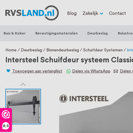
RVS Land is een écht familiebedrijf met b
Blog
Zakelijk
Contact
trapleuningen, deurbeslag, ventilatieroo
Nederland en België, met meer dan 100.0
Buis & Koker
Bevestigingsmaterialen
Deurbeslag
Balustra
een eigen werkplaats waar we RVS op maa
staat persoonlijke service bij ons voorop
Home
Deurbeslag
Binnendeurbeslag
Schuifdeur Systemen
Int
Intersteel Schuifdeur systeem Class
Toevoegen aan verlanglijst
Delen via WhatsApp
Delen v
9,5