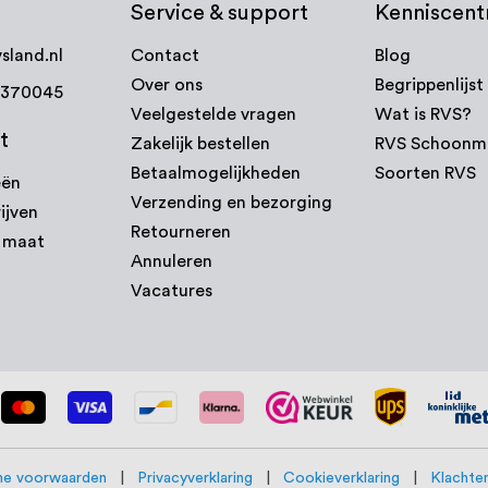
Service & support
Kenniscen
sland.nl
Contact
Blog
Over ons
Begrippenlijst
7370045
Veelgestelde vragen
Wat is RVS?
t
Zakelijk bestellen
RVS Schoonm
Betaalmogelijkheden
Soorten RVS
eën
Verzending en bezorging
ijven
Retourneren
p maat
Annuleren
Vacatures
e voorwaarden
|
Privacyverklaring
|
Cookieverklaring
|
Klachten