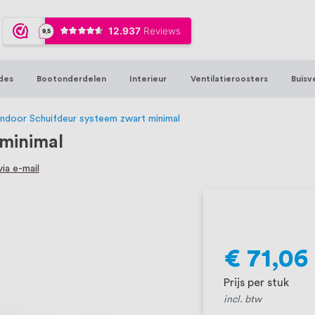
ijna 20 jaar ervaring in RVS producten vo
sters en bouwbeslag. In onze webshop vind
00 hoogwaardige RVS artikelen direct uit
des
Bootonderdelen
Interieur
Ventilatieroosters
Buisv
t produceren, geheel volgens jouw specif
, want we geloven dat een goede relatie m
ndoor Schuifdeur systeem zwart minimal
 minimal
ia e-mail
€ 71,06
Prijs per stuk
incl. btw