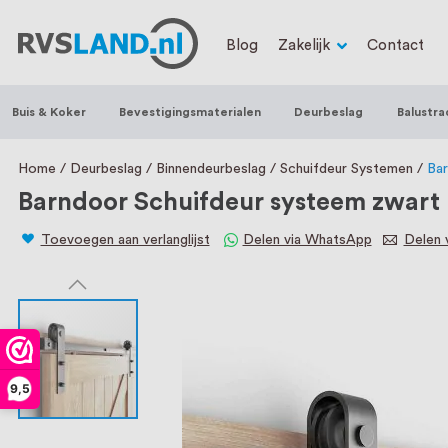
RVS Land is een écht familiebedrijf met b
Blog
Zakelijk
Contact
trapleuningen, deurbeslag, ventilatieroo
Nederland en België, met meer dan 100.0
Buis & Koker
Bevestigingsmaterialen
Deurbeslag
Balustra
een eigen werkplaats waar we RVS op maa
staat persoonlijke service bij ons voorop
Home
Deurbeslag
Binnendeurbeslag
Schuifdeur Systemen
Bar
Barndoor Schuifdeur systeem zwart
Toevoegen aan verlanglijst
Delen via WhatsApp
Delen v
9,5