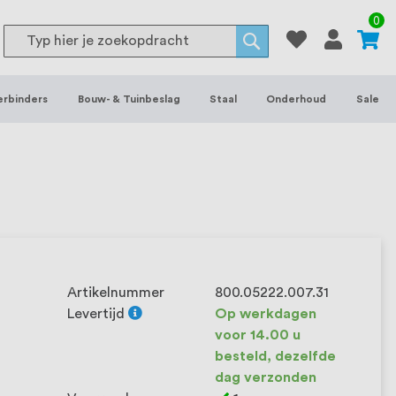
or binnen- en buitenhuis, waaronder
0
Search
 je het grootste assortiment van
Search
 voorraad leverbaar. Wij hebben tevens
erbinders
Bouw- & Tuinbeslag
Staal
Onderhoud
Sale
ieke wensen. Al sinds onze oprichting
et onze klanten het verschil maakt.
Artikelnummer
800.05222.007.31
Levertijd
Op werkdagen
voor 14.00 u
besteld, dezelfde
dag verzonden