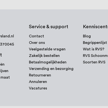
Service & support
Kenniscen
sland.nl
Contact
Blog
Over ons
Begrippenlijst
7370045
Veelgestelde vragen
Wat is RVS?
t
Zakelijk bestellen
RVS Schoonm
Betaalmogelijkheden
Soorten RVS
eën
Verzending en bezorging
ijven
Retourneren
p maat
Annuleren
Vacatures