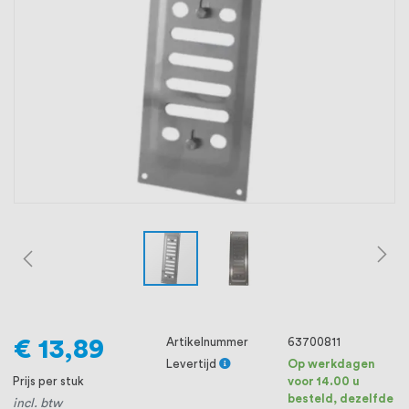
oprichting staat persoonlijke service bij
ons voorop, want we geloven dat een
goede relatie met onze klanten het
verschil maakt.
€ 13,89
Artikelnummer
63700811
Levertijd
Op werkdagen
Prijs per stuk
voor 14.00 u
besteld, dezelfde
incl. btw