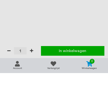
In winkelwagen
0
Account
Verlanglijst
Winkelwagen
Contact
Service & support
support@rvsland.nl
Contact