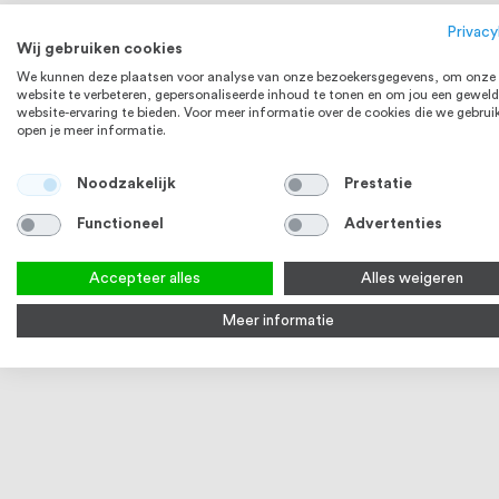
Privacy
Wij gebruiken cookies
We kunnen deze plaatsen voor analyse van onze bezoekersgegevens, om onze
website te verbeteren, gepersonaliseerde inhoud te tonen en om jou een geweld
website-ervaring te bieden. Voor meer informatie over de cookies die we gebrui
open je meer informatie.
Noodzakelijk
Prestatie
Functioneel
Advertenties
Accepteer alles
Alles weigeren
Meer informatie
Sluitring M4-M6 zwart,
Sluitring M
Assortimentsdoos, RVS 316 (A4)
Assortiment
€ 23,67
Op voorraad
Op voorraa
Bekijk product
Bek