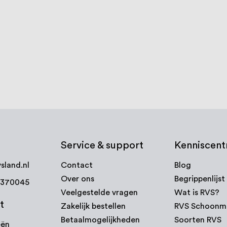
 DIN125A, RVS316 (A4)
Carrosseriering DIN 9021 RV
reviews
6
reviews
100
100
% of
€ 0,24
Vanaf
ijk product
Bekijk product
Service & support
Kenniscen
sland.nl
Contact
Blog
Over ons
Begrippenlijst
7370045
Veelgestelde vragen
Wat is RVS?
t
Zakelijk bestellen
RVS Schoonm
Betaalmogelijkheden
Soorten RVS
eën