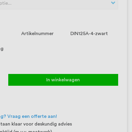
Artikelnummer
DIN125A-4-zwart
ng
In winkelwagen
ng? Vraag een offerte aan!
taan klaar voor deskundig advies
ktijd (m.u.v. maatwerk)