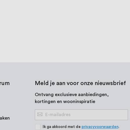
S (A2)
Carrosseriering DIN 9021 RVS316 (A4)
1
review
100
100
% of
€ 0,46
€ 0,83
Vanaf
Vanaf
Bekijk product
trum
Meld je aan voor onze nieuwsbrief
Ontvang exclusieve aanbiedingen,
kortingen en wooninspiratie
Abonneer
aken
u
op
Ik ga akkoord met de
privacyvoorwaarden
.