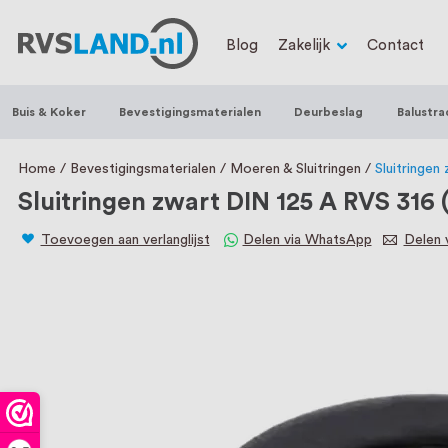
RVS Land is een écht familiebedrijf met b
Blog
Zakelijk
Contact
trapleuningen, deurbeslag, ventilatieroo
Nederland en België, met meer dan 100.0
Buis & Koker
Bevestigingsmaterialen
Deurbeslag
Balustra
een eigen werkplaats waar we RVS op maa
staat persoonlijke service bij ons voorop
Home
Bevestigingsmaterialen
Moeren & Sluitringen
Sluitringen
Sluitringen zwart DIN 125 A RVS 316 
Toevoegen aan verlanglijst
Delen via WhatsApp
Delen v