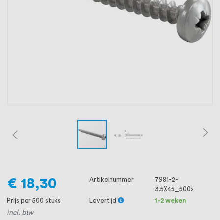
oprichting staat persoonlijke service bij
ons voorop, want we geloven dat een
goede relatie met onze klanten het
verschil maakt.
€ 18,30
Artikelnummer
7981-2-
3.5X45_500x
Prijs per 500 stuks
Levertijd
1-2 weken
incl. btw