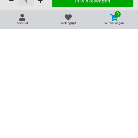
In winkelwagen
0
Account
Verlanglijst
Winkelwagen
Contact
Service & support
support@rvsland.nl
Contact
Over ons
+31 (0)45-7370045
Veelgestelde vragen
Assortiment
Zakelijk bestellen
Betaalmogelijkheden
Alle categorieën
Verzending en bezorging
RVS voor bedrijven
Retourneren
Balustrade op maat
Annuleren
RVS op maat
Vacatures
Merken
Kenniscentrum