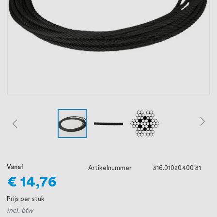
oprichting staat persoonlijke service bij
ons voorop, want we geloven dat een
goede relatie met onze klanten het
verschil maakt.
Vanaf
Artikelnummer
316.01020.400.31
€ 14,76
Prijs per stuk
incl. btw