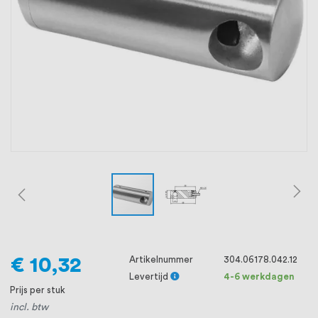
oprichting staat persoonlijke service bij
ons voorop, want we geloven dat een
goede relatie met onze klanten het
verschil maakt.
€ 10,32
Artikelnummer
304.06178.042.12
Levertijd
4-6 werkdagen
Prijs per stuk
incl. btw