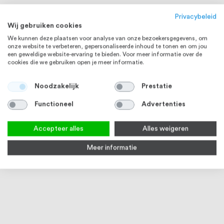
Privacybeleid
Wij gebruiken cookies
We kunnen deze plaatsen voor analyse van onze bezoekersgegevens, om
onze website te verbeteren, gepersonaliseerde inhoud te tonen en om jou
een geweldige website-ervaring te bieden. Voor meer informatie over de
cookies die we gebruiken open je meer informatie.
Noodzakelijk
Prestatie
RVS 304
RVS 304
Functioneel
Advertenties
Accepteer alles
Alles weigeren
Meer informatie
RVS Staf 12 mm RVS304 K320
RVS Buis 42,4 x 2,0 mm RVS304
RVS 
geslepen
K320 geslepen
0900
5
reviews
6
reviews
100
100
100
100
100
% of
% of
% of
Op voorraad
Op voorraad
Op