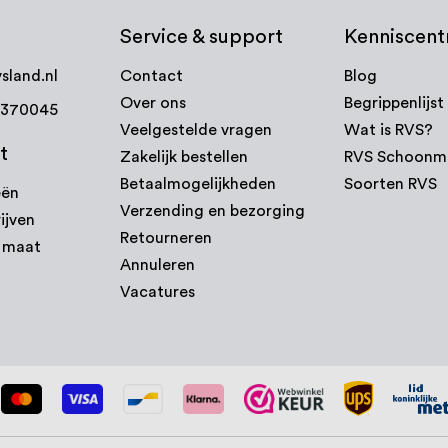
Service & support
Kenniscen
sland.nl
Contact
Blog
Over ons
Begrippenlijst
7370045
Veelgestelde vragen
Wat is RVS?
t
Zakelijk bestellen
RVS Schoonm
Betaalmogelijkheden
Soorten RVS
eën
Verzending en bezorging
ijven
Retourneren
p maat
Annuleren
Vacatures