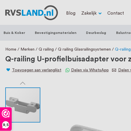
RVS Land is een écht familiebedrijf met b
Blog
Zakelijk
Contact
trapleuningen, deurbeslag, ventilatieroo
Nederland en België, met meer dan 100.0
Buis & Koker
Bevestigingsmaterialen
Deurbeslag
Balustra
een eigen werkplaats waar we RVS op maa
staat persoonlijke service bij ons voorop
Home
Merken
Q railing
Q railing Glasrailingsystemen
Q-railin
Q-railing U-profielbuisadapter voo
Toevoegen aan verlanglijst
Delen via WhatsApp
Delen v
9,5