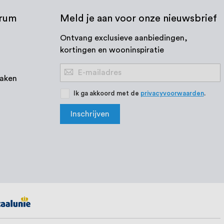
trum
Meld je aan voor onze nieuwsbrief
Ontvang exclusieve aanbiedingen,
kortingen en wooninspiratie
Abonneer
aken
u
op
Ik ga akkoord met de
privacyvoorwaarden
.
onze
Inschrijven
nieuwsbrief