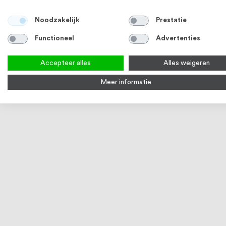
Noodzakelijk
Prestatie
RVS Glasframebuis 42,4 x 1,5 mm MOD
Q-railing Z
Functioneel
Advertenties
6920 RVS304 K320 geslepen
0770 RVS
€ 47,48
Op voorraad
Op voorraa
Accepteer alles
Alles weigeren
Bekijk product
Bek
Meer informatie
RVS 304