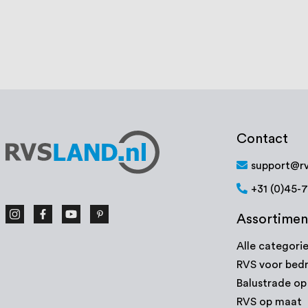
Bekijk product
Contact
support@rv
+31 (0)45-
Assortimen
Alle categori
RVS voor bedr
Balustrade o
RVS op maat