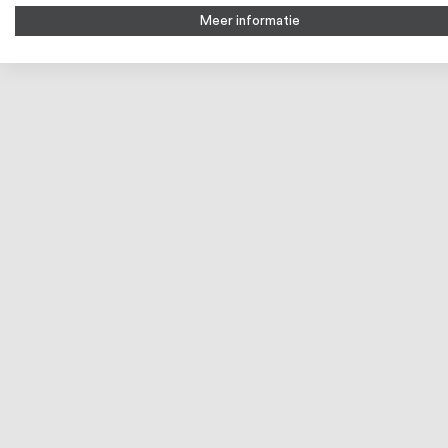
Meer informatie
Intersteel Veiligheidsrozet rond SKG3
Intersteel V
messing ongelakt
Kerntrekbev
€ 89,52
3-5 werkdagen
3-5 werkd
Bekijk product
Bek