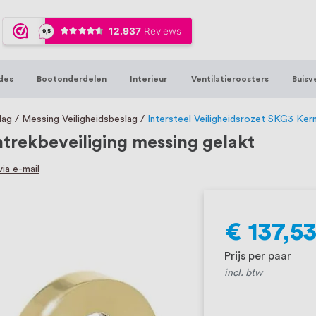
ijna 20 jaar ervaring in RVS producten vo
sters en bouwbeslag. In onze webshop vind
00 hoogwaardige RVS artikelen direct uit
des
Bootonderdelen
Interieur
Ventilatieroosters
Buisv
t produceren, geheel volgens jouw specif
, want we geloven dat een goede relatie m
lag
Messing Veiligheidsbeslag
Intersteel Veiligheidsrozet SKG3 Kern
ntrekbeveiliging messing gelakt
ia e-mail
€ 137,5
Prijs per paar
incl. btw