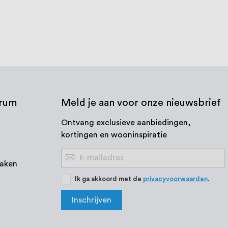
trum
Meld je aan voor onze nieuwsbrief
Ontvang exclusieve aanbiedingen,
kortingen en wooninspiratie
Abonneer
aken
u
op
Ik ga akkoord met de
privacyvoorwaarden
.
onze
Inschrijven
nieuwsbrief