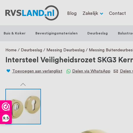
RVS Land is een écht familiebedrijf met b
Blog
Zakelijk
Contact
trapleuningen, deurbeslag, ventilatieroo
Nederland en België, met meer dan 100.0
Buis & Koker
Bevestigingsmaterialen
Deurbeslag
Balustra
een eigen werkplaats waar we RVS op maa
staat persoonlijke service bij ons voorop
Home
Deurbeslag
Messing Deurbeslag
Messing Buitendeurbes
Intersteel Veiligheidsrozet SKG3 Ker
Toevoegen aan verlanglijst
Delen via WhatsApp
Delen v
9,5