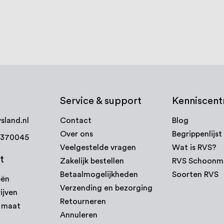
Service & support
Kenniscen
sland.nl
Contact
Blog
Over ons
Begrippenlijst
7370045
Veelgestelde vragen
Wat is RVS?
t
Zakelijk bestellen
RVS Schoonm
Betaalmogelijkheden
Soorten RVS
eën
Verzending en bezorging
ijven
Retourneren
p maat
Annuleren