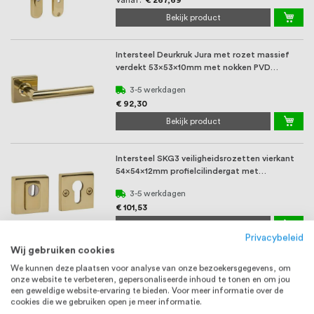
Vanaf
€ 267,69
Bekijk product
Intersteel Deurkruk Jura met rozet massief
verdekt 53x53x10mm met nokken PVD
messingkleur
3-5 werkdagen
€ 92,30
Bekijk product
Intersteel SKG3 veiligheidsrozetten vierkant
54x54x12mm profielcilindergat met
kerntrekbev ...
3-5 werkdagen
€ 101,53
Bekijk product
Privacybeleid
Wij gebruiken cookies
Intersteel SKG3 veiligheidsbeslag rechthoekig
We kunnen deze plaatsen voor analyse van onze bezoekersgegevens, om
250x50mm kruk/kruk Jura met
onze website te verbeteren, gepersonaliseerde inhoud te tonen en om jou
veerconstructie ...
een geweldige website-ervaring te bieden. Voor meer informatie over de
cookies die we gebruiken open je meer informatie.
Vanaf
€ 318,45