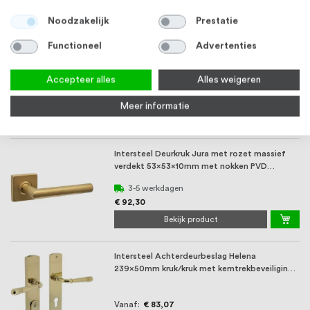
Bekijk product
Noodzakelijk
Prestatie
Functioneel
Advertenties
Intersteel Deurkruk Amsterdam met rozet
massief verdekt 53x53x10mm met nokken
PVD messing ...
Accepteer alles
Alles weigeren
3-5 werkdagen
€ 92,30
Meer informatie
Bekijk product
Intersteel Deurkruk Jura met rozet massief
verdekt 53x53x10mm met nokken PVD
messing getro ...
3-5 werkdagen
€ 92,30
Bekijk product
Intersteel Achterdeurbeslag Helena
239x50mm kruk/kruk met kerntrekbeveiliging
PVD messingk ...
Vanaf
€ 83,07