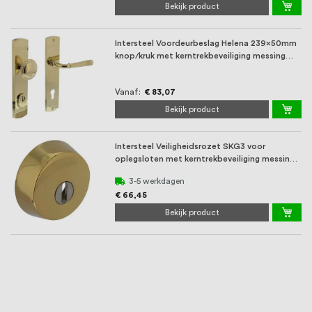
Bekijk product
Intersteel Voordeurbeslag Helena 239x50mm
knop/kruk met kerntrekbeveiliging messing
glans
Vanaf
€ 83,07
Bekijk product
Intersteel Veiligheidsrozet SKG3 voor
oplegsloten met kerntrekbeveiliging messing
PVD
3-5 werkdagen
€ 66,45
Bekijk product