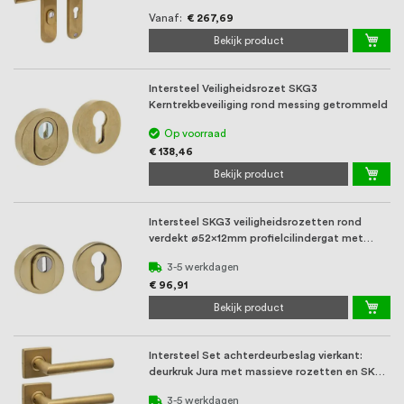
Vanaf
€ 267,69
Bekijk product
Intersteel Veiligheidsrozet SKG3
Kerntrekbeveiliging rond messing getrommeld
Op voorraad
€ 138,46
Bekijk product
Intersteel SKG3 veiligheidsrozetten rond
verdekt ø52x12mm profielcilindergat met
kerntrek ...
3-5 werkdagen
€ 96,91
Bekijk product
Intersteel Set achterdeurbeslag vierkant:
deurkruk Jura met massieve rozetten en SKG3
veil ...
3-5 werkdagen