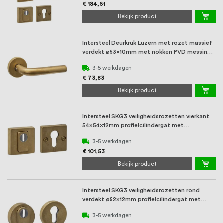
€ 184,61
Bekijk product
Intersteel Deurkruk Luzern met rozet massief
verdekt ø53x10mm met nokken PVD messing
getr ...
3-5 werkdagen
€ 73,83
Bekijk product
Intersteel SKG3 veiligheidsrozetten vierkant
54x54x12mm profielcilindergat met
kerntrekbev ...
3-5 werkdagen
€ 101,53
Bekijk product
Intersteel SKG3 veiligheidsrozetten rond
verdekt ø52x12mm profielcilindergat met
kerntrek ...
3-5 werkdagen