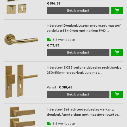
€ 184,61
Bekijk product
Intersteel Deurkruk Luzern met rozet massief
verdekt ø53x10mm met nokken PVD
messingkleur
3-5 werkdagen
€ 73,83
Bekijk product
Intersteel SKG3 veiligheidsbeslag rechthoekig
250x50mm greep/kruk Jura met
kerntrekbeveili ...
Vanaf
€ 318,45
Bekijk product
Intersteel Set achterdeurbeslag vierkant:
deurkruk Amsterdam met massieve rozetten
en SKG3 ...
3-5 werkdagen