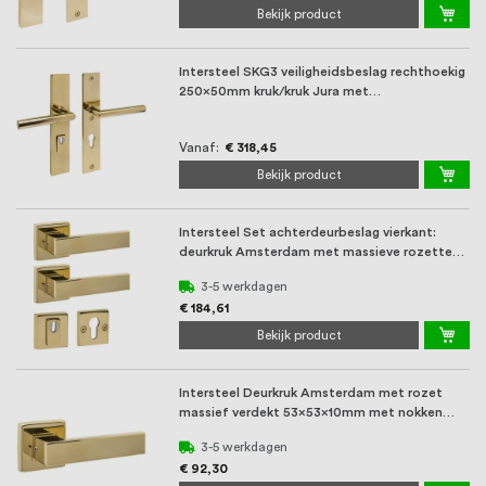
Bekijk product
Intersteel SKG3 veiligheidsbeslag rechthoekig
250x50mm kruk/kruk Jura met
veerconstructie ...
Vanaf
€ 318,45
Bekijk product
Intersteel Set achterdeurbeslag vierkant:
deurkruk Amsterdam met massieve rozetten
en SKG3 ...
3-5 werkdagen
€ 184,61
Bekijk product
Intersteel Deurkruk Amsterdam met rozet
massief verdekt 53x53x10mm met nokken
PVD messingk ...
3-5 werkdagen
€ 92,30