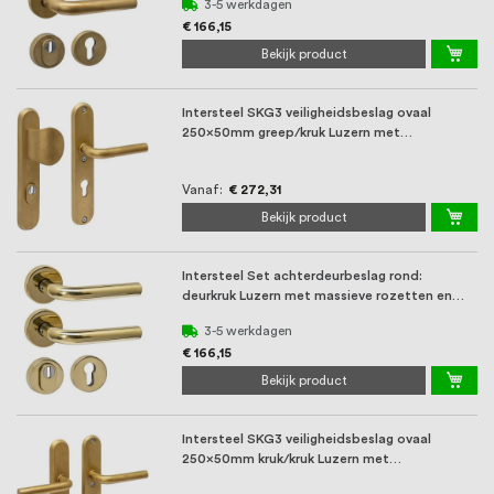
oprichting staat persoonlijke service bij
3-5 werkdagen
€ 166,15
ons voorop, want we geloven dat een
Bekijk product
goede relatie met onze klanten het
Intersteel SKG3 veiligheidsbeslag ovaal
verschil maakt.
250x50mm greep/kruk Luzern met
veerconstructie met ...
Vanaf
€ 272,31
Bekijk product
Intersteel Set achterdeurbeslag rond:
deurkruk Luzern met massieve rozetten en
SKG3 veilig ...
3-5 werkdagen
€ 166,15
Bekijk product
Intersteel SKG3 veiligheidsbeslag ovaal
250x50mm kruk/kruk Luzern met
veerconstructie met ...