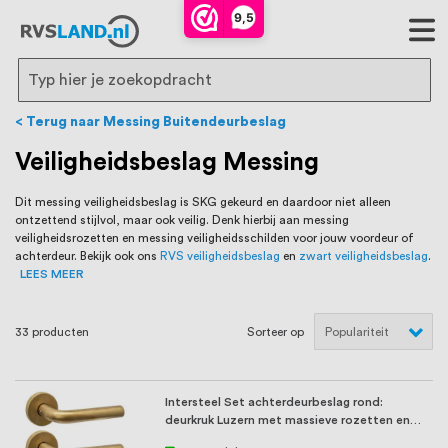
RVS Land is een écht familiebedrijf met
9,5
bijna 20 jaar ervaring in RVS producten
voor binnen- en buitenhuis, waaronder
Search
trapleuningen, deurbeslag,
Terug naar Messing Buitendeurbeslag
ventilatieroosters en bouwbeslag. In onze
Veiligheidsbeslag Messing
webshop vind je het grootste assortiment
Dit messing veiligheidsbeslag is SKG gekeurd en daardoor niet alleen
ontzettend stijlvol, maar ook veilig. Denk hierbij aan messing
van Nederland en België, met meer dan
veiligheidsrozetten en messing veiligheidsschilden voor jouw voordeur of
achterdeur. Bekijk ook ons
RVS veiligheidsbeslag
en
zwart veiligheidsbeslag
.
100.000 hoogwaardige RVS artikelen
LEES MEER
direct uit voorraad leverbaar. Wij hebben
33
producten
Sorteer op
tevens een eigen werkplaats waar we
RVS op maat produceren, geheel volgens
Intersteel Set achterdeurbeslag rond:
jouw specifieke wensen. Al sinds onze
deurkruk Luzern met massieve rozetten en
SKG3 veilig ...