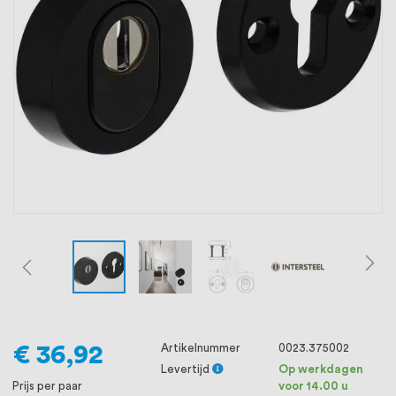
oprichting staat persoonlijke service bij
ons voorop, want we geloven dat een
goede relatie met onze klanten het
verschil maakt.
€ 36,92
Artikelnummer
0023.375002
Levertijd
Op werkdagen
Prijs per paar
voor 14.00 u