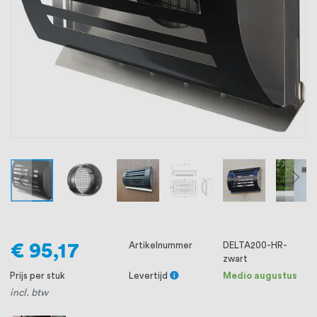
oprichting staat persoonlijke service bij
ons voorop, want we geloven dat een
goede relatie met onze klanten het
verschil maakt.
€ 95,17
Artikelnummer
DELTA200-HR-
zwart
Prijs per stuk
Levertijd
Medio augustus
incl. btw