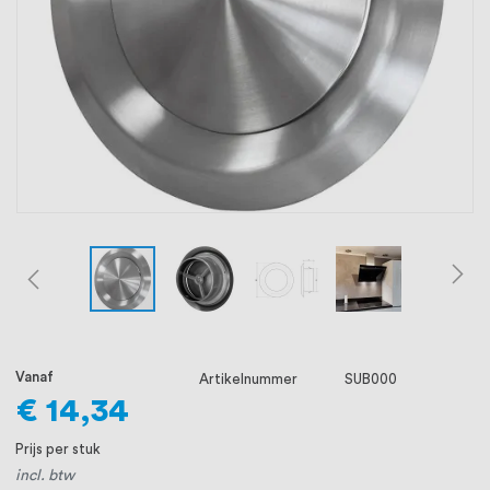
oprichting staat persoonlijke service bij
ons voorop, want we geloven dat een
goede relatie met onze klanten het
verschil maakt.
Vanaf
Artikelnummer
SUB000
€ 14,34
Prijs per stuk
incl. btw