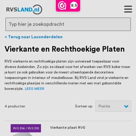
RVS Land is een écht familiebedrijf met
9,5
bijna 20 jaar ervaring in RVS producten
voor binnen- en buitenhuis, waaronder
Search
trapleuningen, deurbeslag,
Terug naar Lasonderdelen
ventilatieroosters en bouwbeslag. In onze
Vierkante en Rechthoekige Platen
webshop vind je het grootste assortiment
RVS vierkante en rechthoekige platen zijn universeel toepasbaar voor
diverse doeleinden. Zo zijn ze ideaal voor het afwerken van RVS koker maar
van Nederland en België, met meer dan
je kunt ze ook gebruiken voor de meest uiteenlopende decoratieve
toepassingen in interieur of meubelbouw. Bij RVS Land vind je vierkante en
100.000 hoogwaardige RVS artikelen
rechthoekige plaatjes in verschillende maten met een mat geborstelde
bovenzijde.
LEES MEER
direct uit voorraad leverbaar. Wij hebben
tevens een eigen werkplaats waar we
4
producten
Sorteer op
RVS op maat produceren, geheel volgens
jouw specifieke wensen. Al sinds onze
Vierkante plaat RVS
RVS 304 / RVS 316