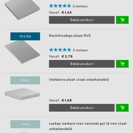
oprichting staat persoonlijke service bij
Waardering:
5
reviews
ons voorop, want we geloven dat een
96%
Vanaf
€ 1,45
Bekijk product
goede relatie met onze klanten het
verschil maakt.
Rechthoekige plaat RVS
RVS 304
Waardering:
3
reviews
100%
Vanaf
€ 2,78
Bekijk product
Vierkante plaat staal onbehandeld
STAAL
Vanaf
€ 1,68
Bekijk product
Laskap vierkant met centraal gat 12 mm staal
STAAL
onbehandeld