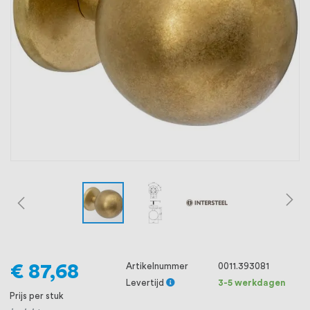
oprichting staat persoonlijke service bij
ons voorop, want we geloven dat een
goede relatie met onze klanten het
verschil maakt.
€ 87,68
Artikelnummer
0011.393081
Levertijd
3-5 werkdagen
Prijs per stuk