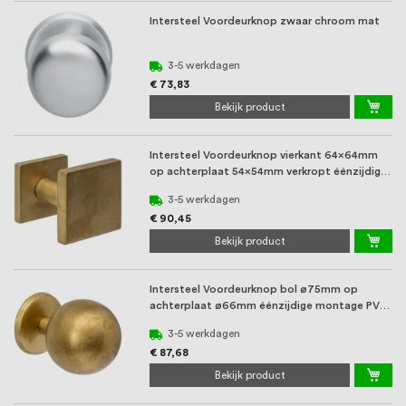
Intersteel Voordeurknop zwaar chroom mat
3-5 werkdagen
€ 73,83
Bekijk product
Intersteel Voordeurknop vierkant 64x64mm
op achterplaat 54x54mm verkropt éénzijdige
mont ...
3-5 werkdagen
€ 90,45
Bekijk product
Intersteel Voordeurknop bol ø75mm op
achterplaat ø66mm éénzijdige montage PVD
messing ...
3-5 werkdagen
€ 87,68
Bekijk product