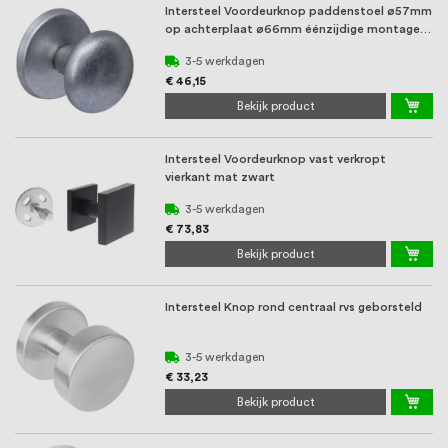
Intersteel Voordeurknop paddenstoel ø57mm
op achterplaat ø66mm éénzijdige montage
rvs ...
3-5 werkdagen
€ 46,15
Bekijk product
Intersteel Voordeurknop vast verkropt
vierkant mat zwart
3-5 werkdagen
€ 73,83
Bekijk product
Intersteel Knop rond centraal rvs geborsteld
3-5 werkdagen
€ 33,23
Bekijk product