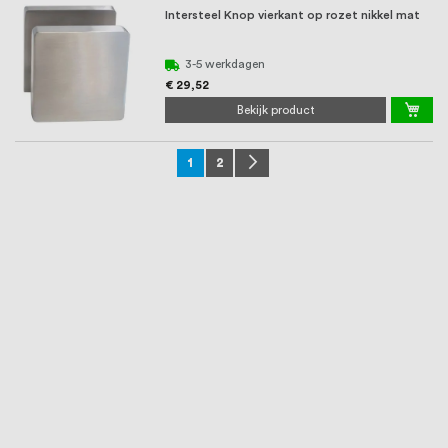
Intersteel Knop vierkant op rozet nikkel mat
3-5 werkdagen
€ 29,52
Bekijk product
Pagina
U lees momenteel pagina
Pagina
Pagina
Volgende
1
2