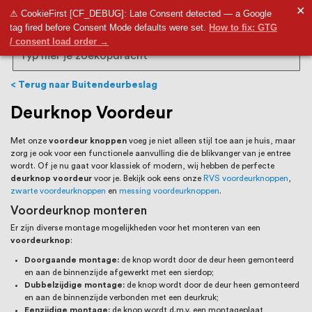
RVS Land is een écht familiebedrijf met
✕
9,5
⚠ CookieFirst [CF_DEBUG]: Late Consent detected — a Google
tag fired before Consent Mode defaults were set.
How to fix: GTG
bijna 20 jaar ervaring in RVS producten
/ consent load order →
voor binnen- en buitenhuis, waaronder
Search
trapleuningen, deurbeslag,
Terug naar Buitendeurbeslag
ventilatieroosters en bouwbeslag. In onze
Deurknop Voordeur
webshop vind je het grootste assortiment
Met onze
voordeur knoppen
voeg je niet alleen stijl toe aan je huis, maar
zorg je ook voor een functionele aanvulling die de blikvanger van je entree
van Nederland en België, met meer dan
wordt. Of je nu gaat voor klassiek of modern, wij hebben de perfecte
deurknop voordeur
voor je. Bekijk ook eens onze
RVS voordeurknoppen
,
100.000 hoogwaardige RVS artikelen
zwarte voordeurknoppen
en
messing voordeurknoppen
.
direct uit voorraad leverbaar. Wij hebben
Voordeurknop monteren
Er zijn diverse montage mogelijkheden voor het monteren van een
tevens een eigen werkplaats waar we
voordeurknop
:
RVS op maat produceren, geheel volgens
Doorgaande montage:
de knop wordt door de deur heen gemonteerd
en aan de binnenzijde afgewerkt met een sierdop;
jouw specifieke wensen. Al sinds onze
Dubbelzijdige montage:
de knop wordt door de deur heen gemonteerd
en aan de binnenzijde verbonden met een deurkruk;
Eenzijdige montage:
de knop wordt d.m.v. een montageplaat