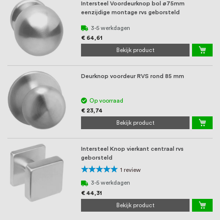
Intersteel Voordeurknop bol ø75mm
eenzijdige montage rvs geborsteld
3-5 werkdagen
€ 64,61
Bekijk product
Deurknop voordeur RVS rond 85 mm
Op voorraad
€ 23,74
Bekijk product
Intersteel Knop vierkant centraal rvs
geborsteld
Waardering:
1
review
100%
3-5 werkdagen
€ 44,31
Bekijk product