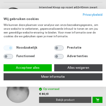
Intersteel Knop op rozet ø52x10mm zwart
Privacybeleid
Wij gebruiken cookies
3-5 werkdagen
€ 25,83
We kunnen deze plaatsen voor analyse van onze bezoekersgegevens, om
onze website te verbeteren, gepersonaliseerde inhoud te tonen en om jou
Bekijk product
een geweldige website-ervaring te bieden. Voor meer informatie over de
cookies die we gebruiken open je meer informatie.
Voordeurknop Quadra op rozet 62 x 62 mm,
RVS316
Noodzakelijk
Prestatie
5-7 werkdagen
Functioneel
Advertenties
€ 77,06
Bekijk product
Accepteer alles
Alles weigeren
Meer informatie
Voordeurknop Orion op rozet 70 mm, RVS
Op voorraad
€ 80,13
Bekijk product