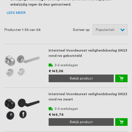
oprichting staat persoonlijke service bij
enkelzijdig tegen de deur gemonteerd.
ons voorop, want we geloven dat een
LEES MEER
goede relatie met onze klanten het
Producten
1
-
36
van
64
Sorteer op
verschil maakt.
Intersteel Voordeurset veiligheidsbeslag SKG3
rond rvs geborsteld
3-5 werkdagen
€ 143,06
Bekijk product
Intersteel Voordeurset veiligheidsbeslag SKG3
rond rvs zwart
3-5 werkdagen
€ 146,76
Bekijk product